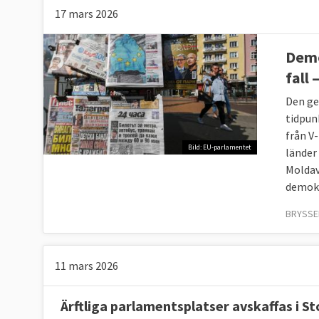
17 mars 2026
Demo
fall
Den ge
tidpun
från V
Bild: EU-parlamentet
länder
Moldav
demokr
Den amerikanska organisationen Freedom Hous
BRYSSEL
av civila och politiska fri- och rättigheter.
11 mars 2026
Ärftliga parlamentsplatser avskaffas i S