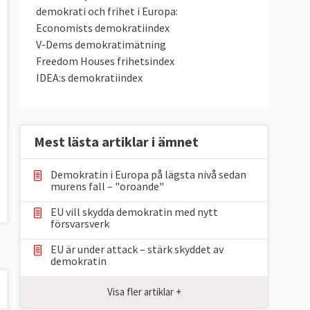
demokrati och frihet i Europa:
Economists demokratiindex
V-Dems demokratimätning
Freedom Houses frihetsindex
IDEA:s demokratiindex
Mest lästa artiklar i ämnet
Demokratin i Europa på lägsta nivå sedan
murens fall – "oroande"
EU vill skydda demokratin med nytt
försvarsverk
EU är under attack – stärk skyddet av
demokratin
Visa fler artiklar +