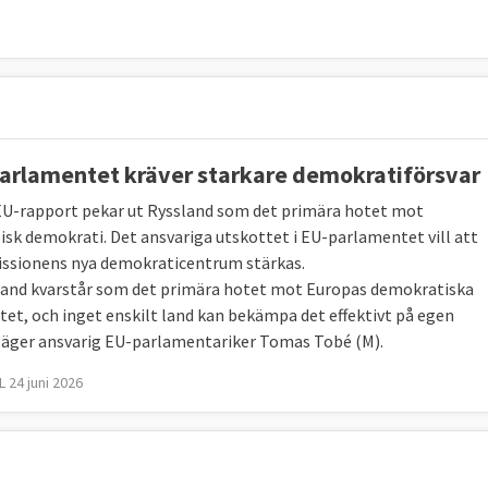
arlamentet kräver starkare demokratiförsvar
EU-rapport pekar ut Ryssland som det primära hotet mot
isk demokrati. Det ansvariga utskottet i EU-parlamentet vill att
sionens nya demokraticentrum stärkas.
land kvarstår som det primära hotet mot Europas demokratiska
itet, och inget enskilt land kan bekämpa det effektivt på egen
säger ansvarig EU-parlamentariker Tomas Tobé (M).
 24 juni 2026