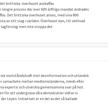
det brittiska överhuset avskaffas
 en längre process där över 600 ärftliga mandat ändrades
fas. Det brittiska överhuset anses, med sina 800
 av sitt slag i världen. Överhuset kan, till skillnad
 lagförslag men inte stoppa det.
atisk motståndskraft mot desinformation och utländsk
 för samarbete mellan medlemsländerna, inleds efter
 dela expertis och utveckla gemensamma svar på hot.
en för att undergräva våra demokratier vidtar vi
r Leyen. Initiativet är en del av det så kallade