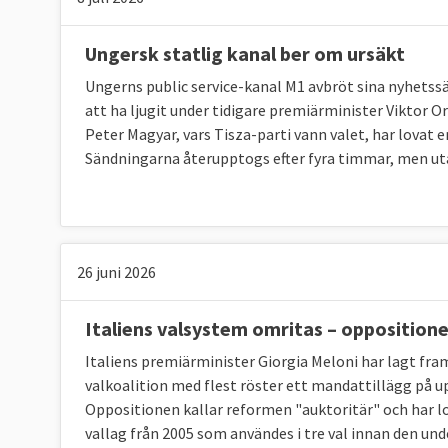
Ungersk statlig kanal ber om ursäkt
Ungerns public service-kanal M1 avbröt sina nyhetssä
att ha ljugit under tidigare premiärminister Viktor O
Peter Magyar, vars Tisza-parti vann valet, har lovat
Sändningarna återupptogs efter fyra timmar, men u
26 juni 2026
Italiens valsystem omritas – opposition
Italiens premiärminister Giorgia Meloni har lagt fram
valkoalition med flest röster ett mandattillägg på up
Oppositionen kallar reformen "auktoritär" och har lo
vallag från 2005 som användes i tre val innan den u