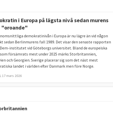
kratin i Europa på lägsta nivå sedan murens
 – "oroande"
nomsnittliga demokratinivån i Europa är nu lägre än vid någon
kt sedan Berlinmurens fall 1989. Det visar den senaste rapporten
-Dem-institutet vid Göteborgs universitet. Bland de europeiska
 som försämrats mest under 2025 märks Storbritannien,
ien och Georgien. Sverige placerar sig som det näst mest
atiska landet i världen efter Danmark men före Norge.
e betygsätter varje år världens länder efter graden
 17 mars 2026
torbritannien