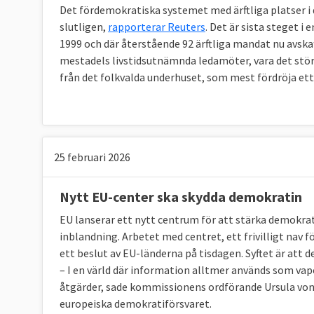
Det fördemokratiska systemet med ärftliga platser i 
slutligen,
rapporterar Reuters
. Det är sista steget i
1999 och där återstående 92 ärftliga mandat nu avskaf
mestadels livstidsutnämnda ledamöter, vara det största
från det folkvalda underhuset, som mest fördröja ett
25 februari 2026
Nytt EU-center ska skydda demokratin
EU lanserar ett nytt centrum för att stärka demokr
inblandning. Arbetet med centret, ett frivilligt nav
ett beslut av EU-länderna på tisdagen. Syftet är att
– I en värld där information alltmer används som vap
åtgärder, sade kommissionens ordförande Ursula von de
europeiska demokratiförsvaret.