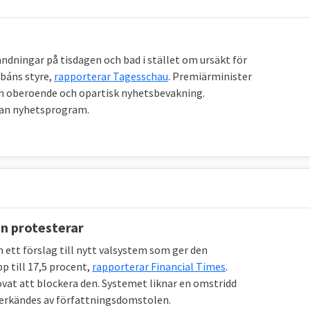
ndningar på tisdagen och bad i stället om ursäkt för
rbáns styre,
rapporterar Tagesschau
. Premiärminister
 en oberoende och opartisk nyhetsbevakning.
tan nyhetsprogram.
en protesterar
 ett förslag till nytt valsystem som ger den
p till 17,5 procent,
rapporterar Financial Times
.
vat att blockera den. Systemet liknar en omstridd
nderkändes av författningsdomstolen.