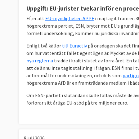
Uppgift: EU-jurister tvekar inför en pr
Efter att
EU-myndigheten APPF
i maj tagit fram en 3
högerextrema partiet, ESN, bryter mot EU:s grundl
formell undersökning, kommer nu juridiska invändn
Enligt två källor
till Euractiv
på onsdagen ska det fin
om hur vattentätt fallet egentligen är. Mycket av de 
nya reglerna
trädde i kraft i slutet av förra året. En
att de ännu inte tagit ställning i frågan. ESN finns i t
är föremål för undersökningen, och dels som
partigr
högerextrema AfD är en framträdande medlem i båda
Om ESN-partiet i slutändan skulle fällas måste de av
förlorar sitt årliga EU-stöd på tre miljoner euro.
8 juli 2026