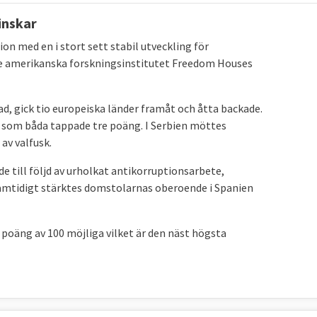
inskar
on med en i stort sett stabil utveckling för
de amerikanska forskningsinstitutet Freedom Houses
ad, gick tio europeiska länder framåt och åtta backade.
, som båda tappade tre poäng. I Serbien möttes
 av valfusk.
e till följd av urholkat antikorruptionsarbete,
Samtidigt stärktes domstolarnas oberoende i Spanien
 poäng av 100 möjliga vilket är den näst högsta