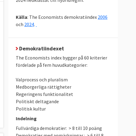
Källa
: The Economists demokratiindex
2006
och
2024
.
Demokratiindexet
The Economists index bygger på 60 kriterier
fördelade på fem huvudkategorier:
Valprocess och pluralism
Medborgerliga rättigheter
Regeringens funktionalitet
Politiskt deltagande
Politisk kultur
Indelning
Fullvärdiga demokratier: > 8 till 10 poäng
Demokratier med anmärkningar : > 6 till 8