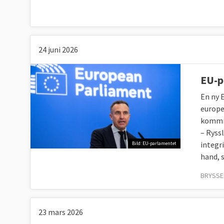
24 juni 2026
EU-p
En ny 
europe
kommis
– Ryss
integr
Bild: EU-parlamentet
hand, 
BRYSSEL
23 mars 2026