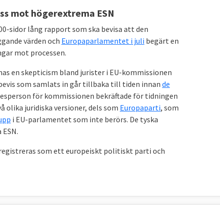
ocess mot högerextrema ESN
00-sidor lång rapport som ska bevisa att den
äggande värden och
Europaparlamentet i juli
begärt en
ingar mot processen.
nas en skepticism bland jurister i EU-kommissionen
bevis som samlats in går tillbaka till tiden innan
de
 talesperson för kommissionen bekräftade för tidningen
vå olika juridiska versioner, dels som
Europaparti
, som
upp
i EU-parlamentet som inte berörs. De tyska
 ESN.
registreras som ett europeiskt politiskt parti och