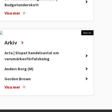
Budgetunderskott
Visa mer
Bild: EU
Arkiv
Acta | Slopat handelsavtal om
varumärkesförfalskning
Anders Borg (M)
Gordon Brown
Visa mer