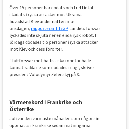
Över 15 personer har dödats och trettiotal
skadats i ryska attacker mot Ukrainas
huvudstad Kiev under natten mot
onsdagen,
rapporterar TT/GP
. Landets försvar
lyckades inte skjuta ner en enda rysk robot.
I
lördags dödades tio personer i ryska attacker
mot Kiev och dess förorter.
”Luftförsvar mot ballistiska robotar hade
kunnat rädda de som dödades i dag”, skriver
president Volodymyr Zelenskyj på X.
Värmerekord i Frankrike och
Österrike
Juli var den varmaste månaden som någonsin
uppmätts i Frankrike sedan mätningarna