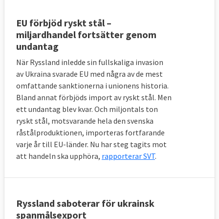
EU förbjöd ryskt stål –
miljardhandel fortsätter genom
undantag
När Ryssland inledde sin fullskaliga invasion
av Ukraina svarade EU med några av de mest
omfattande sanktionerna i unionens historia.
Bland annat förbjöds import av ryskt stål. Men
ett undantag blev kvar. Och miljontals ton
ryskt stål, motsvarande hela den svenska
råstålproduktionen, importeras fortfarande
varje år till EU-länder. Nu har steg tagits mot
att handeln ska upphöra,
rapporterar SVT
.
Ryssland saboterar för ukrainsk
spanmålsexport