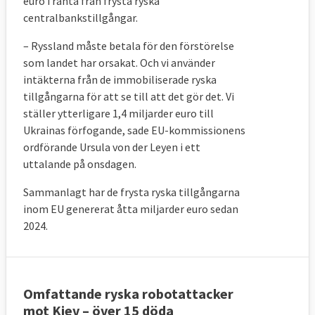
euro i ränta från frysta ryska
centralbankstillgångar.
– Ryssland
måste betala för den förstörelse
som landet har orsakat. Och vi använder
intäkterna från de immobiliserade ryska
tillgångarna för att se till att det gör det. Vi
ställer ytterligare 1,4 miljarder euro till
Ukrainas förfogande, sade
EU-kommissionens
ordförande Ursula
von der Leyen i ett
uttalande på onsdagen.
Sammanlagt har de frysta ryska tillgångarna
inom EU genererat åtta miljarder euro sedan
2024.
Omfattande ryska robotattacker
mot Kiev – över 15 döda