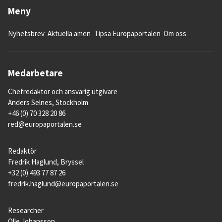
Meny
Nyhetsbrev
Aktuella ämen
Tipsa Europaportalen
Om oss
Medarbetare
Chefredaktör och ansvarig utgivare
Anders Selnes, Stockholm
+46 (0) 70 328 20 86
red@europaportalen.se
Redaktör
Fredrik Haglund, Bryssel
+32 (0) 493 77 87 26
fredrik.haglund@europaportalen.se
Researcher
Olle Johansson