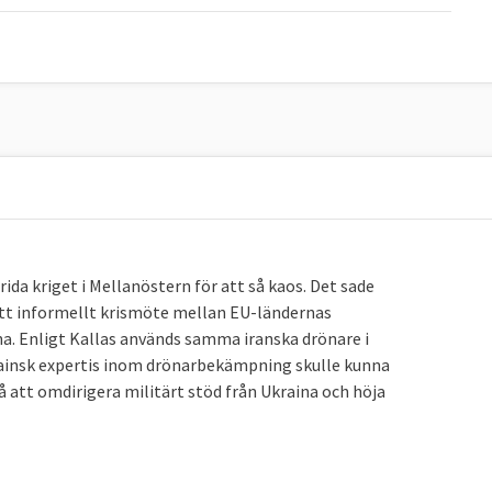
da kriget i Mellanöstern för att så kaos. Det sade
ett informellt krismöte mellan EU-ländernas
na. Enligt Kallas används samma iranska drönare i
rainsk expertis inom drönarbekämpning skulle kunna
å att omdirigera militärt stöd från Ukraina och höja