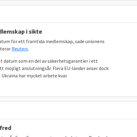
dlemskap i sikte
 datum för ett framtida medlemskap, sade unionens
rterar
Reuters
.
t datum som en del av säkerhetsgarantier i ett
t möjligt anslutningsår. Flera EU-länder anser dock
 Ukraina har mycket arbete kvar.
 fred