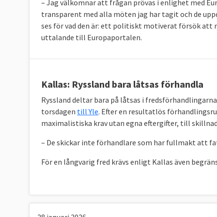
– Jag välkomnar att frågan prövas i enlighet med Eur
transparent med alla möten jag har tagit och de upp
ses för vad den är: ett politiskt motiverat försök at
uttalande till Europaportalen.
Kallas: Ryssland bara låtsas förhandla
Ryssland deltar bara på låtsas i fredsförhandlingarna
torsdagen
till Yle
. Efter en resultatlös förhandlings
maximalistiska krav utan egna eftergifter, till skillna
– De skickar inte förhandlare som har fullmakt att fa
För en långvarig fred krävs enligt Kallas även begrän