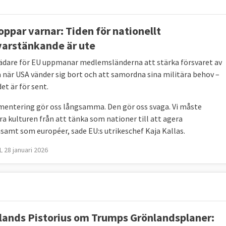
oppar varnar: Tiden för nationellt
varstänkande är ute
ädare för EU uppmanar medlemsländerna att stärka försvaret av
 när USA vänder sig bort och att samordna sina militära behov –
et är för sent.
mentering gör oss långsamma. Den gör oss svaga. Vi måste
ra kulturen från att tänka som nationer till att agera
amt som européer, sade EU:s utrikeschef Kaja Kallas.
 28 januari 2026
lands Pistorius om Trumps Grönlandsplaner: