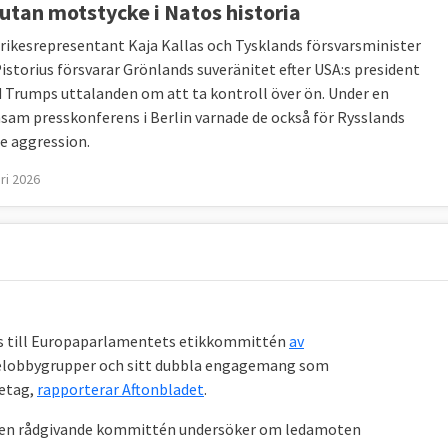
 utan motstycke i Natos historia
trikesrepresentant Kaja Kallas och Tysklands försvarsminister
Pistorius försvarar Grönlands suveränitet efter USA:s president
 Trumps uttalanden om att ta kontroll över ön. Under en
am presskonferens i Berlin varnade de också för Rysslands
e aggression.
ri 2026
s till Europaparlamentets etikkommittén
av
jelobbygrupper och sitt dubbla engagemang som
retag,
rapporterar Aftonbladet
.
Den rådgivande kommittén undersöker om ledamoten