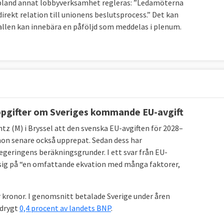
bland annat lobbyverksamhet regleras: ​​”Ledamöterna
irekt relation till unionens beslutsprocess.” Det kan
fallen kan innebära en påföljd som meddelas i plenum.
ppgifter om Sveriges kommande EU-avgift
z (M) i Bryssel att den svenska EU-avgiften för 2028–
hon senare också upprepat. Sedan dess har
geringens beräkningsgrunder. I ett svar från EU-
 sig på “en omfattande ekvation med många faktorer,
er kronor. I genomsnitt betalade Sverige under åren
 drygt
0,4 procent av landets BNP
.