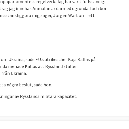
opaparlamentets regelverk. Jag har varit fullständigt
drag jag innehar. Anmälan är därmed ogrundad och bör
t misstänkliggöra mig säger, Jörgen Warborn i ett
 om Ukraina, sade EU:s utrikeschef Kaja Kallas på
runda menade Kallas att Ryssland ställer
d från Ukraina.
tta några beslut, sade hon.
sningar av Rysslands militära kapacitet.