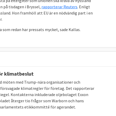
sta på eftergifter som unionen ska kräva av Ryssland
n på tisdagen i Bryssel,
rapporterar Reuters
. Enligt
Ryssland. Hon framhöll att EU är en nödvändig part i en
r.
rna som redan har pressats mycket, sade Kallas.
ör klimatbeslut
ad möten med Trump-nära organisationer och
försvagade klimatregler för företag. Det rapporterar
iegel. Kontakterna inkluderade oljebolaget Exxon
ladet återger tio frågor som Warborn och hans
U-parlamentets etikkommitté för agerandet.