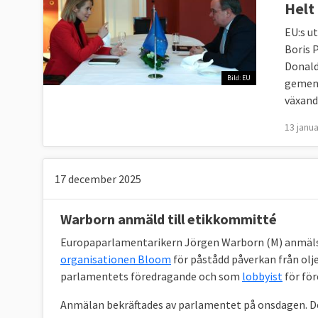
Helt
EU:s u
Boris 
Donald
Bild: EU
gemens
växand
13 janua
17 december 2025
Warborn anmäld till etikkommitté
Europaparlamentarikern Jörgen Warborn (M) anmäl
organisationen Bloom
för påstådd påverkan från ol
parlamentets föredragande och som
lobbyist
för fö
Anmälan bekräftades av parlamentet på onsdagen. 