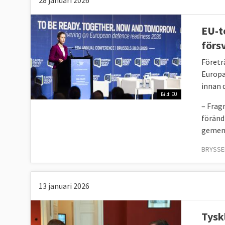
28 januari 2026
EU-t
förs
Företr
Europa
innan d
Bild: EU
– Frag
föränd
gemens
BRYSSEL
13 januari 2026
Tysk