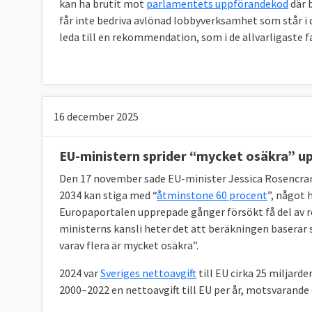
kan ha brutit mot
parlamentets uppförandekod
där 
får inte bedriva avlönad lobbyverksamhet som står i d
leda till en rekommendation, som i de allvarligaste 
16 december 2025
EU-ministern sprider “mycket osäkra” u
Den 17 november sade EU-minister Jessica Rosencrant
2034 kan stiga med “
åtminstone 60 procent
”, något 
Europaportalen upprepade gånger försökt få del av re
ministerns kansli heter det att beräkningen baserar
varav flera är mycket osäkra”.
2024 var
Sveriges nettoavgift
till EU cirka 25 miljard
2000–2022 en nettoavgift till EU per år, motsvarande