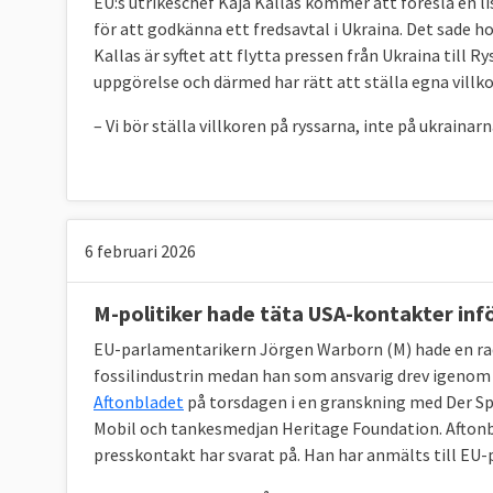
EU:s utrikeschef Kaja Kallas kommer att föreslå en li
för att godkänna ett fredsavtal i Ukraina. Det sade ho
Kallas är syftet att flytta pressen från Ukraina till 
uppgörelse och därmed har rätt att ställa egna villko
– Vi bör ställa villkoren på ryssarna, inte på ukraina
6 februari 2026
M-politiker hade täta USA-kontakter inf
EU-parlamentarikern Jörgen Warborn (M) hade en r
fossilindustrin medan han som ansvarig drev igenom 
Aftonbladet
på torsdagen i en granskning med Der Sp
Mobil och tankesmedjan Heritage Foundation. Aftonb
presskontakt har svarat på. Han har anmälts till E