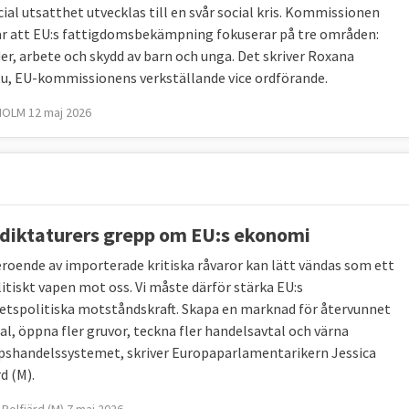
ial utsatthet utvecklas till en svår social kris. Kommissionen
år att EU:s fattigdomsbekämpning fokuserar på tre områden:
er, arbete och skydd av barn och unga. Det skriver Roxana
u, EU-kommissionens verkställande vice ordförande.
OLM 12 maj 2026
 diktaturers grepp om EU:s ekonomi
eroende av importerade kritiska råvaror kan lätt vändas som ett
itiskt vapen mot oss. Vi måste därför stärka EU:s
etspolitiska motståndskraft. Skapa en marknad för återvunnet
al, öppna fler gruvor, teckna fler handelsavtal och värna
pshandelssystemet, skriver Europaparlamentarikern Jessica
d (M).