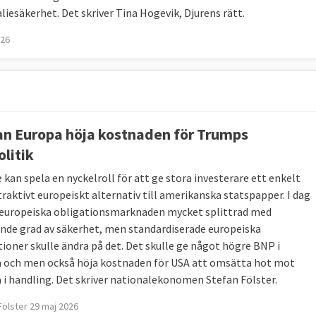
liesäkerhet. Det skriver Tina Hogevik, Djurens rätt.
026
an Europa höja kostnaden för Trumps
olitik
 kan spela en nyckelroll för att ge stora investerare ett enkelt
traktivt europeiskt alternativ till amerikanska statspapper. I dag
 europeiska obligationsmarknaden mycket splittrad med
ande grad av säkerhet, men standardiserade europeiska
tioner skulle ändra på det. Det skulle ge något högre BNP i
 och men också höja kostnaden för USA att omsätta hot mot
 i handling. Det skriver nationalekonomen Stefan Fölster.
Fölster 29 maj 2026