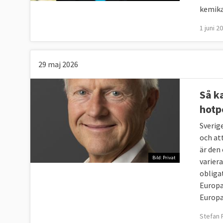
kemika
1 juni 2
29 maj 2026
Så k
hotp
Sverige
och at
är den
Bild: Privat
varier
obliga
Europa
Europa
Stefan 