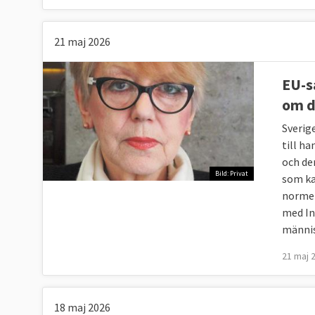
21 maj 2026
EU-s
om d
Sverig
till h
och de
Bild: Privat
som ka
normer
med In
männis
21 maj 
18 maj 2026