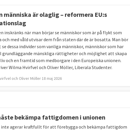
n människa är olaglig – reformera EU:s
ationslag
en inskränks när man börjar se människor som är på flykt som
la och med våld utvisar dem från staten där de är bosatta. Man bör
et se dessa individer som vanliga människor, människor som har
ill grundläggande mänskliga rättigheter och möjlighet att skapa
t liv och en framtid som medborgare i den Europeiska unionen.
iver Wilma Hvirfvel och Oliver Möller, Liberala Studenter.
virfvel och Oliver Möller 18 maj 2026
åste bekämpa fattigdomen i unionen
inte agerar kraftfullt för att förebygga och bekämpa fattigdom