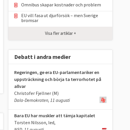
Omnibus skapar kostnader och problem
EU vill fasa ut djurförsök – men Sverige
bromsar
Visa fler artiklar +
Debatt i andra medier
Regeringen, ge era EU-parlamentariker en
uppsträckning och börja ta terrorhotet på
allvar
Christofer Fjellner (M)
Dala-Demokraten, 11 augusti
Bara EU har muskler att tämja kapitalet
Torsten Nilsson, led,
NSD, 11 augusti