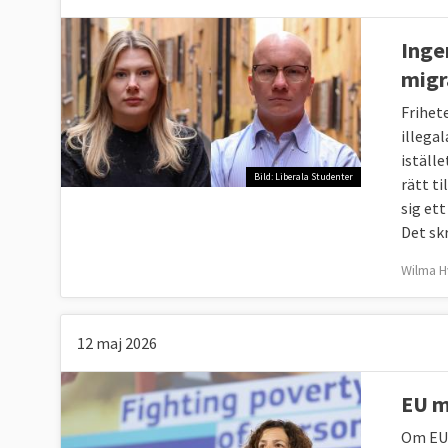
Inge
migr
Frihet
illega
iställ
Bild: Liberala Studenter
rätt t
sig et
Det skr
Wilma H
12 maj 2026
EU m
Om EU 