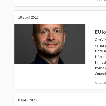
Jessica 
10 april 2026
EU k
Om Vik
värna 
flera 
från u
finns 
konsek
Counci
Andreas
8 april 2026