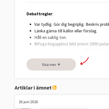
Debattregler
:
Var tydlig. Gör dig begriplig. Beskriv pro
Länka gärna till källor eller förslag.
Håll en saklig ton.
Bifoga högupplöst bild (minst 2000 pixla
Om fler personer ska visas på bild måste 
Skicka text och bild till:
red@europaportalen.
+
Visa mer
Artiklar i ämnet
26 juni 2026