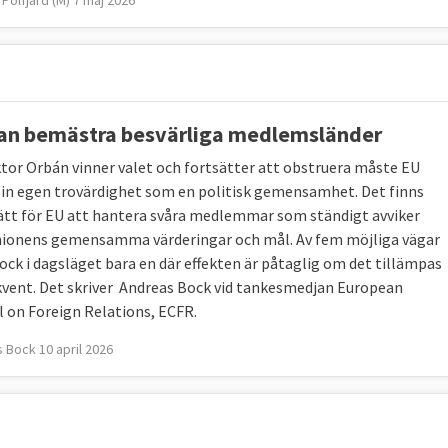
Polfjärd (M) 7 maj 2026
an bemästra besvärliga medlemsländer
tor Orbán vinner valet och fortsätter att obstruera måste EU
sin egen trovärdighet som en politisk gemensamhet. Det finns
sätt för EU att hantera svåra medlemmar som ständigt avviker
nionens gemensamma värderingar och mål. Av fem möjliga vägar
dock i dagsläget bara en där effekten är påtaglig om det tillämpas
vent. Det skriver Andreas Bock vid tankesmedjan European
l on Foreign Relations, ECFR.
 Bock 10 april 2026