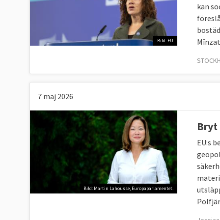
kan soc
föresl
bostäd
Mînzat
Bild: EU
STOCKH
7 maj 2026
Bryt
EU:s b
geopol
säkerh
materi
utsläp
Bild: Martin Lahousse, Europaparlamentet.
Polfjär