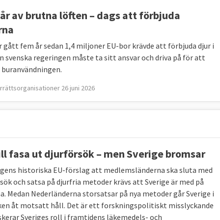
år av brutna löften – dags att förbjuda
rna
 gått fem år sedan 1,4 miljoner EU-bor krävde att förbjuda djur i
en svenska regeringen måste ta sitt ansvar och driva på för att
t buranvändningen.
rrättsorganisationer 26 juni 2026
ill fasa ut djurförsök – men Sverige bromsar
gens historiska EU-förslag att medlemsländerna ska sluta med
rsök och satsa på djurfria metoder krävs att Sverige är med på
a. Medan Nederländerna storsatsar på nya metoder går Sverige i
ken åt motsatt håll. Det är ett forskningspolitiskt misslyckande
skerar Sveriges roll i framtidens läkemedels- och