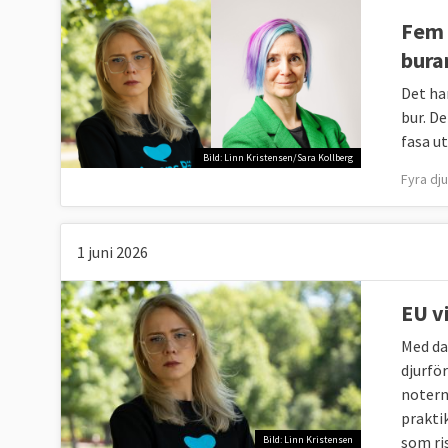
Fem 
bura
Det har
bur. D
fasa u
Bild: Linn Kristensen/Sara Kollberg
Fyra dju
1 juni 2026
EU v
Med da
djurfö
notern
prakti
som ri
Bild: Linn Kristensen