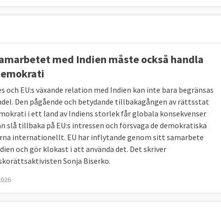
amarbetet med Indien måste också handla
emokrati
es och EU:s växande relation med Indien kan inte bara begränsas
andel. Den pågående och betydande tillbakagången av rättsstat
mokrati i ett land av Indiens storlek får globala konsekvenser
n slå tillbaka på EU:s intressen och försvaga de demokratiska
na internationellt. EU har inflytande genom sitt samarbete
dien och gör klokast i att använda det. Det skriver
korättsaktivisten Sonja Biserko.
2026