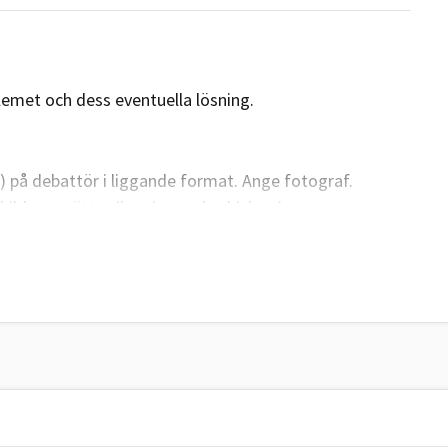
blemet och dess eventuella lösning.
r) på debattör i liggande format. Ange fotograf.
bilderna sättas ihop innan de skickas in.
se