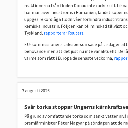
reaktionerna från floden Donau inte räcker till. Lik
växthusgaser i skog och mark (LULUCF). Sveri
har man även nedströms i Rumänien, landet köper nu 
2005. Likaså måste skog och mark i Sverige 
uppges rekordlåga flodnivåer förhindra industritrans
jämfört med ett genomsnitt för åren 2016-201
kemiska industrin. Följden kan bli minskad tillväxt o
mål som riksdagen satt upp, dessa behandlas 
Tyskland,
rapporterar Reuters
.
EU-kommissionens talesperson sade på tisdagen att E
TABELL 2. Sveriges klimat och energimål i
behövande men att det just nu inte var aktuellt. De l
värme som rått i Europa de senaste veckorna,
rappor
Minskade utsläpp av växthusgaser jmf. 2005
(ESR) då
Sverige släppte ut 42,2 Mt
CO
e
.
2
3 augusti 2026
Öka inlagring av växthusgaser i skog och mark
Svår torka stoppar Ungerns kärnkraftsv
med
3,955 Mt
jämfört med snittet för 2016
CO
e
2
2018: 43,366 (LULUCF)
På grund av omfattande torka som sänkt vattennivå
premiärminister Péter Magyar på söndagen att de mås