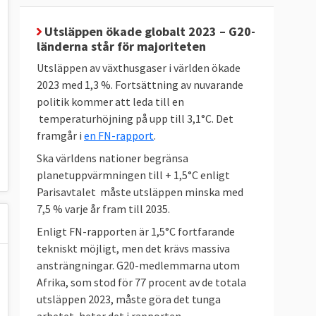
Utsläppen ökade globalt 2023 – G20-
länderna står för majoriteten
Utsläppen av växthusgaser i världen ökade
2023 med 1,3 %. Fortsättning av nuvarande
politik kommer att leda till en
temperaturhöjning på upp till 3,1°C. Det
framgår i
en FN-rapport
.
Ska världens nationer begränsa
planetuppvärmningen till + 1,5°C enligt
Parisavtalet måste utsläppen minska med
7,5 % varje år fram till 2035.
Enligt FN-rapporten är 1,5°C fortfarande
tekniskt möjligt, men det krävs massiva
ansträngningar. G20-medlemmarna utom
Afrika, som stod för 77 procent av de totala
utsläppen 2023, måste göra det tunga
arbetet, heter det i rapporten.