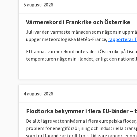
5 augusti 2026
TABELL 1. Klimat och energimål i EU
Minskade utsläpp av växthusgaser jmf. 1990 
Värmerekord i Frankrike och Österrike
Juli var den varmaste månaden som någonsin uppmät
Upptag av växthusgaser i skog och mark (LU
uppger meteorologiska Météo-France,
rapporterar 
Andelen förnybar energi
Ett annat värmerekord noterades i Österrike på tisd
Energianvändning
(slutlig)
temperaturen någonsin i landet, enligt den nationell
Klicka på länkarna i tabellen för att se 
Källor
:
ett fullständigt genomförande av 55 % -paket
betyder miljoner ton
koldioxidekvivalenter
, 
4 augusti 2026
miljoner ton
oljeekvivalenter
, ett mått på ene
Flodtorka bekymmer i flera EU-länder –
De allt lägre vattennivåerna i flera europeiska flode
Sveriges mål enligt EU-beslu
problem för energiförsörjning och industriella transp
som fortfarande är i drift trots tidigare rapporter 
Sverige har bundit sig i EU att minska sina u