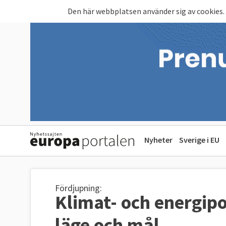
Hoppa till huvudinnehåll
Den här webbplatsen använder sig av cookies.
Nyheter
Sverige i EU
Fördjupning:
Klimat- och energipol
läge och mål