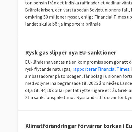
ton bensin från det indiska raffinaderiet Vadinar vän
Bränslekrisen, den värsta sedan Sovjetunionens fall, h
omkring 50 miljoner ryssar, enligt Financial Times up
landet skulle börja importera bränsle.
Rysk gas slipper nya EU-sanktioner
EU-länderna väntas nå en kompromiss som gör att det
rysk flytande naturgas,
rapporterar Financial Times
.
ambassadörer på torsdagen, får bolag i unionen fortsä
med volymerna begränsade till 2025 års nivåer. Lände
olja till 44,10 dollar per fat i ytterligare ett år. Gr
21:a sanktionspaket mot Ryssland till försvar för Dy
Klimatförändringar förvärrar torkan i E