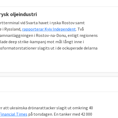
5,03 toe
4,21 toe
- 16 %
ysk oljeindustri
tterminal vid Svarta havet i ryska Rostov samt
källa.
e i Ryssland,
rapporterar Kyiv Independent
. Två
hamnanläggningen i Rostov-na-Donu, enligt regionens
allade deep strike-kampanj mot mål långt inne i
nsformatorstationer slagits ut i de ockuperade delarna
 land redan uppnått sitt klimatmål när det gäller de
 plats i den ligan. I botten återfinns Malta, Cypern och
er att ukrainska drönarattacker slagit ut omkring 40
Financial Times
på torsdagen. En tanker med 42 000