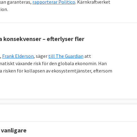
ällan. MtCO2e betyder miljoner ton
koldioxidekvivalenter
, ett
 kan garanteras,
rapporterar Politico
. Kärnkraftverket
ion.
nybart
 konsekvenser – efterlyser fler
 primära energiförbrukning med 34 procent till högst
,
Frank Elderson
, säger
till The Guardian
att
rav på enskilda medlemsländer utan målet är
matiskt växande risk för den globala ekonomin. Han
 risken för kollapsen av ekosystemtjänster, eftersom
mellan 2020 och 2030 till minst 42,5 procent, men gärna
a andelen förnybar energi bland EU-länderna:
66 procent
rav på enskilda medlemsländer utan målet är
2023
Mål 2030
 vanligare