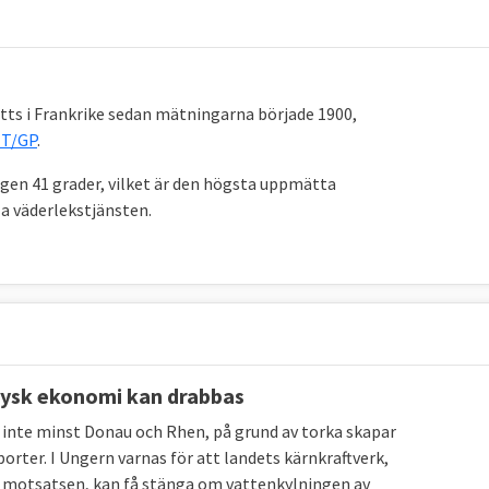
Läge i EU 2024
Mål 2030 för EU
(ETS + ESR)
37,2 procent, 2024
55 procent
*
ts i Frankrike sedan mätningarna började 1900,
LUCF)
198 Mt
**2023
310 Mt
CO
e
CO
e
**
2
2
TT/GP
.
25,2 procent
, 202
4
minst 42,5 procent
agen 41 grader, vilket är den högsta uppmätta
900 Mtoe
***, 2024
Max 763 Mtoe
***
a väderlekstjänsten.
källa. * Enligt
kommissionens uppskattningar
kommer
et att leda till en minskning på 57 %.** MtCO2e
ett mått på mängden växthusgaser. *** Mtoe betyder
rgiinnehåll.
 tysk ekonomi kan drabbas
r, inte minst Donau och Rhen, på grund av torka skapar
t
orter. I Ungern varnas för att landets kärnkraftverk,
om motsatsen, kan få stänga om vattenkylningen av
tsläpp av växthusgaser (ESR) och öka upptaget av