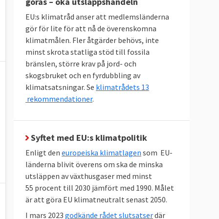
göras – öka utsläppshandeln
EU:s klimatråd anser att medlemsländerna
gör för lite för att nå de överenskomna
klimatmålen. Fler åtgärder behövs, inte
minst skrota statliga stöd till fossila
bränslen, större krav på jord- och
skogsbruket och en fyrdubbling av
klimatsatsningar. Se
klimatrådets 13
rekommendationer
.
Syftet med EU:s klimatpolitik
Enligt den
europeiska klimatlagen
som EU-
länderna blivit överens om ska de minska
utsläppen av växthusgaser med minst
55 procent till 2030 jämfört med 1990. Målet
är att göra EU klimatneutralt senast 2050.
I mars 2023
godkände rådet slutsatser
där