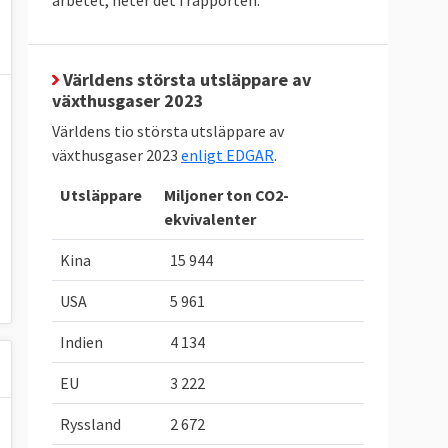
Världens största utsläppare av
växthusgaser 2023
Världens tio största utsläppare av
växthusgaser 2023
enligt EDGAR
.
Utsläppare
Miljoner ton CO2-
ekvivalenter
Kina
15 944
USA
5 961
Indien
4 134
EU
3 222
Ryssland
2 672