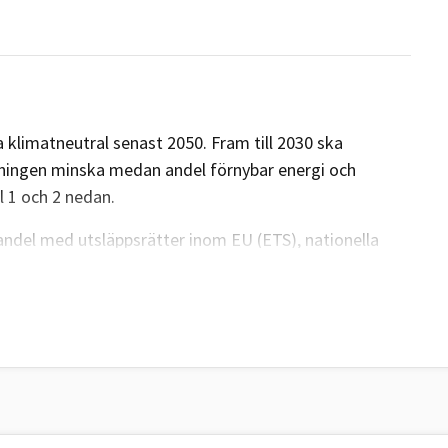
 klimatneutral senast 2050. Fram till 2030 ska
kningen minska medan andel förnybar energi och
l 1 och 2 nedan.
ndel med utsläppsrätter inom EU (ETS), nationella
 ökat upptag av växthusgaser i skog och mark
äppsrätter (ETS) är gemensamma för EU, här finns
 det finns två nationella mål kallat ESR-målet och
ra sina nationella utsläpp till 2030 (ESR) och öka
LULUCF).