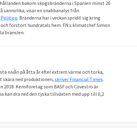
42,5 – 45 procent
25 procent
rhållanden bakom skogsbränderna i Spanien minst 20
å sannolika, visar en snabbanalys från
Politico
. Bränderna har i veckan spridit sig kring
66 procent
Inget bindande EU-mål
och förstört hundratals hem. FN:s klimatchef Simon
la bränslen.
källan.
g och utsläpp i EU
sta nivån på åtta år efter extrem värme och torka,
den så kallade primära energianvändningen, delas med
att skära ned produktionen,
skriver Financial Times
.
 mest energi. Svenskarna förbrukar mer energi än
rån 2018. Kemiföretag som BASF och Covestro är
elad tredje plats i förbrukningsligan efter Luxemburg
a kan dra ned den tyska tillväxten med upp till 0,2
brukar malteser.
2011
2021
Förändring
toe
toe
3,21
2,93
- 9 %