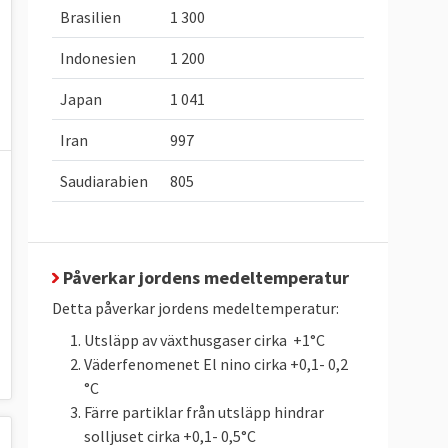
Brasilien
1 300
Indonesien
1 200
Japan
1 041
Iran
997
Saudiarabien
805
Påverkar jordens medeltemperatur
Detta påverkar jordens medeltemperatur:
Utsläpp av växthusgaser cirka +1°C
Väderfenomenet El nino cirka +0,1- 0,2
°C
Färre partiklar från utsläpp hindrar
solljuset cirka +0,1- 0,5°C