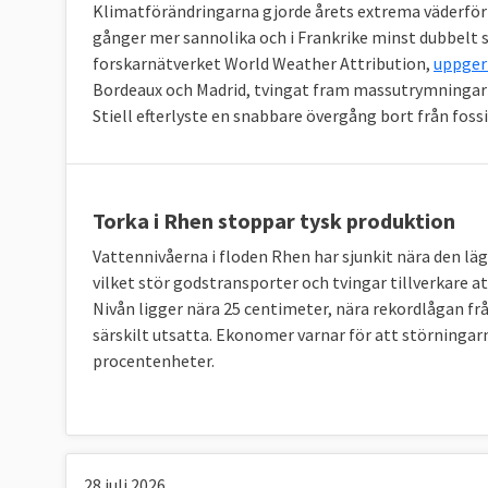
EU-genomsnitt
Klimatförändringarna gjorde årets extrema väderfö
gånger mer sannolika och i Frankrike minst dubbelt s
forskarnätverket World Weather Attribution,
uppger 
Sverige
Bordeaux och Madrid, tvingat fram massutrymningar 
Stiell efterlyste en snabbare övergång bort från fossi
Klicka på länkarna i tabellen för att se 
Källor
:
Svenskarnas energianvändnin
Torka i Rhen stoppar tysk produktion
Vattennivåerna i floden Rhen har sjunkit nära den läg
När all energi som förbrukas i ett EU-land, 
vilket stör godstransporter och tvingar tillverkare 
antalet invånare framgår vilka som förbrukar
Nivån ligger nära 25 centimeter, nära rekordlågan f
andra i EU räknat per person och hamnar på d
särskilt utsatta. Ekonomer varnar för att störningarn
och Finland. Minst energi per person i EU för
procentenheter.
TABELL 4. Energianvändning per capita
EU-genomsnitt
28 juli 2026