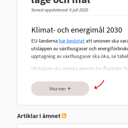
Senast uppdaterad: 6 juli 2026
Klimat- och energimål 2030
EU-länderna
har beslutat
att unionen ska vara
utsläppen av växthusgaser och energiförbru
upptagning av växthusgaser ska öka, se tabel
Utsläppen ska minska genom tre åtgärder: ha
åtgärder för att minska utsläppen (ESR) och
(LULUCF).
+
Visa mer
Utsläppsminskningar genom handel med utsl
inga nationella mål för medlemsländerna. Men
LULUCF-målet. Sverige har bundit sig att halve
Artiklar i ämnet
upptaget av växthusgaser i skog och mark (