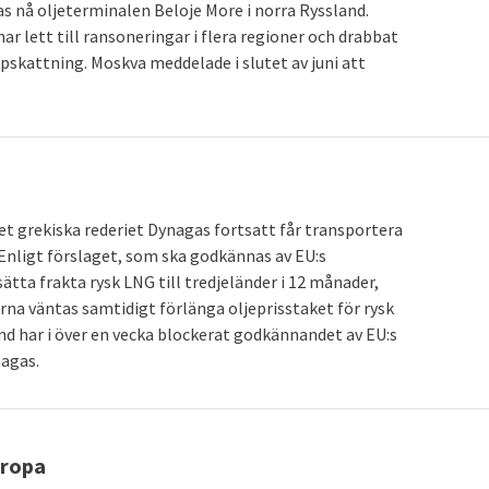
tas nå oljeterminalen Beloje More i norra Ryssland.
ar lett till ransoneringar i flera regioner och drabbat
pskattning. Moskva meddelade i slutet av juni att
 grekiska rederiet Dynagas fortsatt får transportera
 Enligt förslaget, som ska godkännas av EU:s
tta frakta rysk LNG till tredjeländer i 12 månader,
rna väntas samtidigt förlänga oljeprisstaket för rysk
ekland har i över en vecka blockerat godkännandet av EU:s
nagas.
uropa