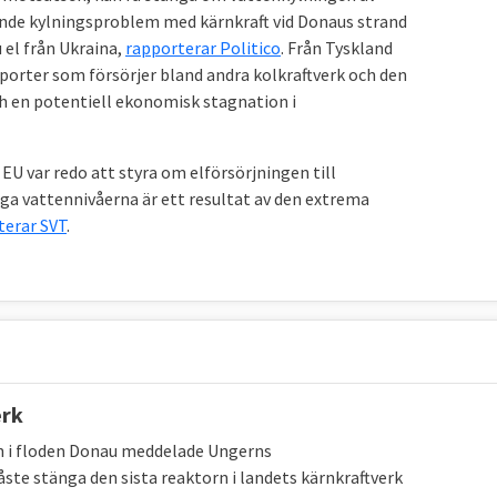
nande kylningsproblem med kärnkraft vid Donaus strand
ge måste halvera sina utsläpp till 2030 jämfört med
el från Ukraina,
rapporterar Politico
. Från Tyskland
lagra närmare fyra miljoner ton mer växthusgaser 2030
porter som försörjer bland andra kolkraftverk och den
8. Utöver dessa mål finns i Sveriges fall även olika
ch en potentiell ekonomisk stagnation i
inte här.
U var redo att styra om elförsörjningen till
 EU
Läge
Bindande EU-mål 2030 för
åga vattennivåerna är ett resultat av den extrema
Sverige
Sverige
terar SVT
.
-29,4 procent
,
-
50 procent
, eller
eller
högst utsläpp på 21,6 Mt
CO
e
2
30,2 Mt
CO
e,
2
2024
Inlagring
Öka upptaget växthusgaser: med
erk
-
31,223
3,955 Mt
från 43,366 till
CO
e
2
Mt
inlagring totalt
47,321
Mt
n i floden Donau meddelade Ungerns
CO
e
2023
CO
e
2
2
te stänga den sista reaktorn i landets kärnkraftverk