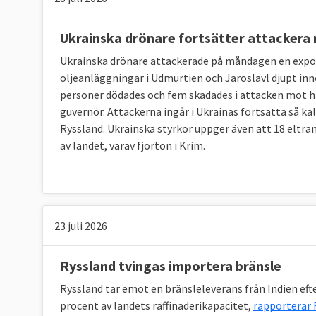
Sverige
Ukrainska drönare fortsätter attackera r
Ukrainska drönare attackerade på måndagen en expor
Källor: Klicka på länkarna i tabellen för att se 
oljeanläggningar i Udmurtien och Jaroslavl djupt inn
personer dödades och fem skadades i attacken mot 
Grekland redan i mål
guvernör. Attackerna ingår i Ukrainas fortsatta så k
Ryssland. Ukrainska styrkor uppger även att 18 eltra
I graf 1 nedan framgår att Grekland som enda
av landet, varav fjorton i Krim.
skarpa ESR-målen. Sverige ligger på trettonde
Bulgarien.
23 juli 2026
Ryssland tvingas importera bränsle
Ryssland tar emot en bränsleleverans från Indien eft
procent av landets raffinaderikapacitet,
rapporterar 