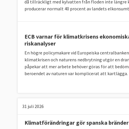
Klicka på länkarna i tabellen för att se k
Källor
:
då tillräckligt med kylvatten från floden inte längre
mått på mängden växthusgaser.
producerar normalt 40 procent av landets elkonsumt
Energieffektivisering och för
ECB varnar för klimatkrisens ekonomiska
riskanalyser
Jämfört med 2005 ska EU till 2030 minska sin
En högre policymakare vid Europeiska centralbanken
992,5 Mtoe. Här finns dock inget specifikt k
klimatkrisen och naturens nedbrytning utgör en dra
gemensamt.
påpekar att mer arbete behöver göras för att bedöma
beroendet av naturen var komplicerat att kartlägga.
Andelen förnybar energi i EU ska fördubblas 
45 procent. Sverige har i särklass den störst
2023
. Inte heller här finns något specifikt k
gemensamt.
31 juli 2026
TABELL 3. Andelen förnyelsebar energi
Klimatförändringar gör spanska bränder