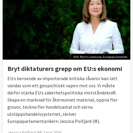
Bild: Martin Lahousse, Europaparlamentet.
Bryt diktaturers grepp om EU:s ekonomi
EU:s beroende av importerade kritiska råvaror kan lätt
vändas som ett geopolitiskt vapen mot oss. Vi måste
därför stärka EU:s säkerhetspolitiska motståndskraft.
Skapa en marknad för återvunnet material, öppna fler
gruvor, teckna fler handelsavtal och värna
utsläppshandelssystemet, skriver
Europaparlamentarikern Jessica Polfjärd (M).
Jessica Polfjärd (M) 7 maj 2026