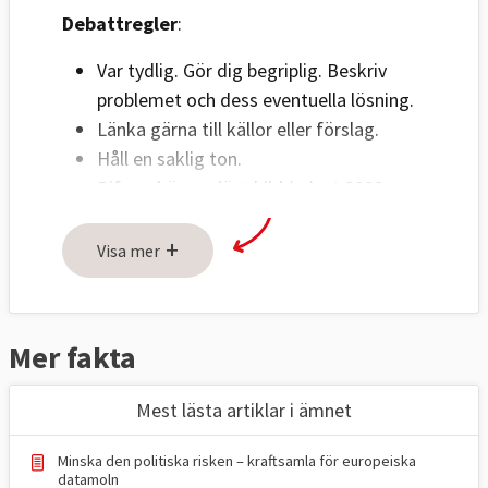
Debattregler
:
Var tydlig. Gör dig begriplig. Beskriv
problemet och dess eventuella lösning.
Länka gärna till källor eller förslag.
Håll en saklig ton.
Bifoga högupplöst bild (minst 2000
pixlar) på debattör i liggande format.
+
Ange fotograf.
Visa mer
Om fler personer ska visas på bild
måste bilderna sättas ihop innan de
skickas in.
Mer fakta
Skicka text och bild till:
Mest lästa artiklar i ämnet
red@europaportalen.se
Minska den politiska risken – kraftsamla för europeiska
datamoln