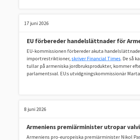
17 juni 2026
EU förbereder handelslättnader för Arm
EU-kommissionen förbereder akuta handelslättnader 
importrestriktioner,
skriver Financial Times
. De så 
tullar på armeniska jordbruksprodukter, kommer efte
parlamentsval. EU:s utvidgningskommissionär Marta K
8 juni 2026
Armeniens premiärminister utropar valv
Armeniens pro-europeiska premiärminister Nikol Pas