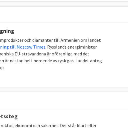
ngning
eumprodukter och diamanter till Armenien om landet
ning till Moscow Times
. Rysslands energiminister
 armeniska EU-strävandena är oförenliga med det
n är nästan helt beroende av rysk gas. Landet antog
ap.
etssteg
uktur, ekonomi och säkerhet. Det står klart efter