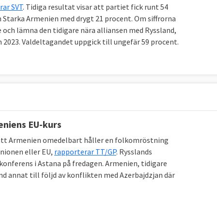
rar SVT
. Tidiga resultat visar att partiet fick runt 54
 Starka Armenien med drygt 21 procent. Om siffrorna
je och lämna den tidigare nära alliansen med Ryssland,
 2023. Valdeltagandet uppgick till ungefär 59 procent.
eniens EU-kurs
 att Armenien omedelbart håller en folkomröstning
unionen eller EU,
rapporterar TT/GP
. Rysslands
skonferens i Astana på fredagen. Armenien, tidigare
d annat till följd av konflikten med Azerbajdzjan där