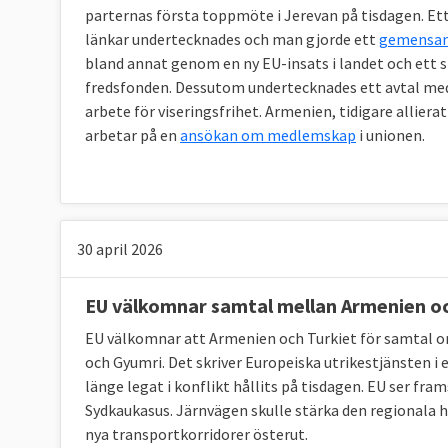
parternas första toppmöte i Jerevan på tisdagen. Ett
länkar undertecknades och man gjorde ett
gemensam
bland annat genom en ny EU-insats i landet och ett s
fredsfonden. Dessutom undertecknades ett avtal med
arbete för viseringsfrihet. Armenien, tidigare allier
arbetar på en
ansökan om medlemskap
i unionen.
30 april 2026
EU välkomnar samtal mellan Armenien oc
EU välkomnar att Armenien och Turkiet för samtal o
och Gyumri. Det skriver Europeiska utrikestjänsten i
länge legat i konflikt hållits på tisdagen. EU ser fr
Sydkaukasus. Järnvägen skulle stärka den regionala ha
nya transportkorridorer österut.