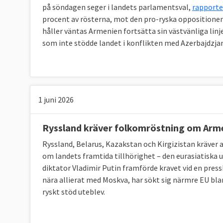
på söndagen seger i landets parlamentsval,
rapporte
procent av rösterna, mot den pro-ryska oppositionen
håller väntas Armenien fortsätta sin västvänliga lin
som inte stödde landet i konflikten med Azerbajdzjan
1 juni 2026
Ryssland kräver folkomröstning om Arm
Ryssland, Belarus, Kazakstan och Kirgizistan kräver
om landets framtida tillhörighet – den eurasiatiska 
diktator Vladimir Putin framförde kravet vid en pres
nära allierat med Moskva, har sökt sig närmre EU blan
ryskt stöd uteblev.