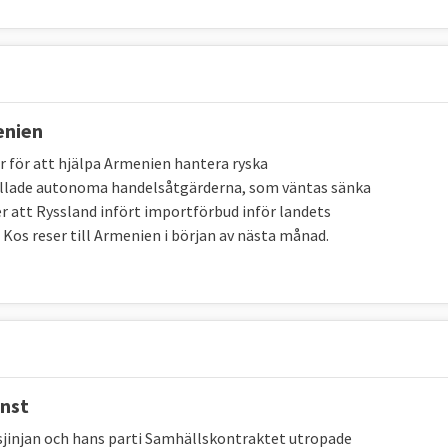
enien
för att hjälpa Armenien hantera ryska
kallade autonoma handelsåtgärderna, som väntas sänka
r att Ryssland infört importförbud inför landets
os reser till Armenien i början av nästa månad.
inst
jinjan och hans parti Samhällskontraktet utropade