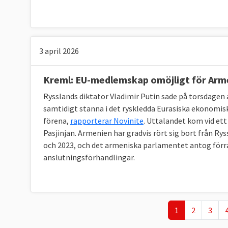
3 april 2026
Kreml: EU-medlemskap omöjligt för Arm
Rysslands diktator Vladimir Putin sade på torsdage
samtidigt stanna i det ryskledda Eurasiska ekonomisk
förena,
rapporterar Novinite
. Uttalandet kom vid et
Pasjinjan. Armenien har gradvis rört sig bort från R
och 2023, och det armeniska parlamentet antog förra
anslutningsförhandlingar.
Nuvarande sida
Page
Page
1
2
3