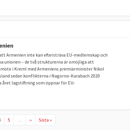
enien
n att Armenien inte kan eftersträva EU-medlemskap och
a unionen – de två strukturerna är omöjliga att
t möte i Kreml med Armeniens premiärminister Nikol
yssland sedan konflikterna i Nagorno-Karabach 2020
 året lagstiftning som öppnar för EU-
Page
Page
Nästa sida
Sista sidan
4
5
…
››
Sista »