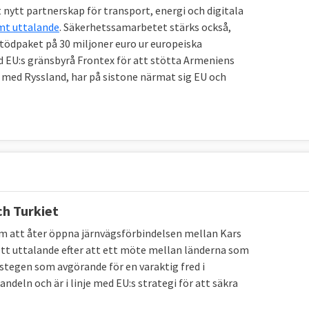
 nytt partnerskap för transport, energi och digitala
t uttalande
. Säkerhetssamarbetet stärks också,
tödpaket på 30 miljoner euro ur europeiska
 EU:s gränsbyrå Frontex för att stötta Armeniens
at med Ryssland, har på sistone närmat sig EU och
h Turkiet
m att åter öppna järnvägsförbindelsen mellan Kars
 ett uttalande efter att ett möte mellan länderna som
amstegen som avgörande för en varaktig fred i
ndeln och är i linje med EU:s strategi för att säkra