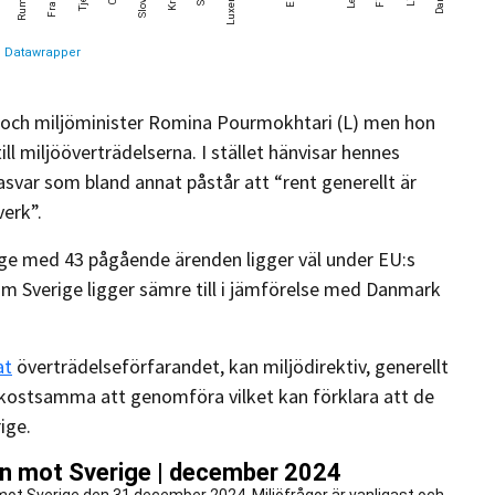
t- och miljöminister Romina Pourmokhtari (L) men hon
 till miljööverträdelserna. I stället hänvisar hennes
nasvar som bland annat påstår att “rent generellt är
erk”.
ige med 43 pågående ärenden ligger väl under EU:s
m Sverige ligger sämre till i jämförelse med Danmark
at
överträdelseförfarandet, kan miljödirektiv, generellt
ch kostsamma att genomföra vilket kan förklara att de
ige.