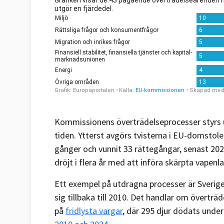
Kommissionens överträdelseprocesser styrs u
tiden. Ytterst avgörs tvisterna i EU-domstol
gånger och vunnit 33 rättegångar, senast 202
dröjt i flera år med att införa skärpta vapenl
Ett exempel på utdragna processer är Sverig
sig tillbaka till 2010. Det handlar om överträ
på
fridlysta vargar
, där 295 djur dödats under