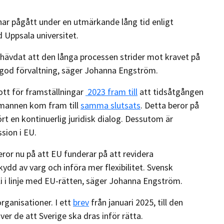
ar pågått under en utmärkande lång tid enligt
 Uppsala universitet.
r hävdat att den långa processen strider mot kravet på
 god förvaltning, säger Johanna Engström.
tt för framställningar
2023 fram till
att tidsåtgången
mannen kom fram till
samma slutsats
. Detta beror på
t en kontinuerlig juridisk dialog. Dessutom är
sion i EU.
eror nu på att EU funderar på att revidera
ydd av varg och införa mer flexibilitet. Svensk
li i linje med EU-rätten, säger Johanna Engström.
rganisationer. I ett
brev
från januari 2025, till den
r de att Sverige ska dras inför rätta.