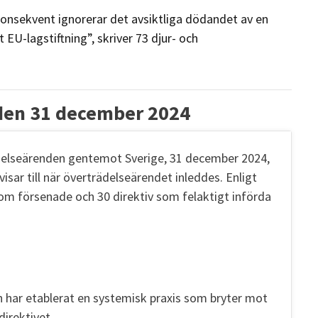
nsekvent ignorerar det avsiktliga dödandet av en
EU-lagstiftning”, skriver 73 djur- och
den 31 december 2024
lseärenden gentemot Sverige, 31 december 2024,
sar till när överträdelseärendet inleddes. Enligt
om försenade och 30 direktiv som felaktigt införda
ch har etablerat en systemisk praxis som bryter mot
irektivet.