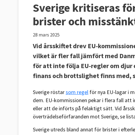
Sverige kritiseras för
brister och misstänk
28 mars 2025
Vid årsskiftet drev EU-kommission
vilket är fler fall jämfört med Dan
för att inte följa EU-regler om dju
finans och brottslighet finns med, s
Sverige röstar
som regel
för nya EU-lagar i m
dem. EU-kommissionen pekar i flera fall att in
eller att de införts på felaktigt sätt. Vid å
överträdelseförfaranden mot Sverige, se list
Sverige utreds bland annat för brister i efterl