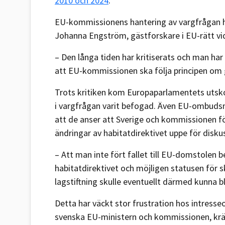
2010 och 2024
.
EU-kommissionens hantering av vargfrågan h
Johanna Engström, gästforskare i EU-rätt vid
– Den långa tiden har kritiserats och man ha
att EU-kommissionen ska följa principen om
Trots kritiken kom Europaparlamentets utsko
i vargfrågan varit befogad. Även EU-ombuds
att de anser att Sverige och kommissionen för
ändringar av habitatdirektivet uppe för diskus
– Att man inte fört fallet till EU-domstolen b
habitatdirektivet och möjligen statusen för sk
lagstiftning skulle eventuellt därmed kunna b
Detta har väckt stor frustration hos intresseo
svenska EU-ministern och kommissionen, kräve