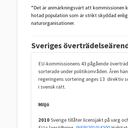
“Det är anmärkningsvärt att kommissionen ko
hotad population som är strikt skyddad enligt 
naturorganisationer.
Sveriges överträdelseären
EU-kommissionens 43 pågående överträde
sorterade under politikområden. Åren hänvi
regeringens sortering anges 13 direktiv s
i svensk rätt.
Miljö
2010
Sverige tillåter licensjakt på varg o
EU:s lagstiftning.
INFR(2010)4200
Habitatd