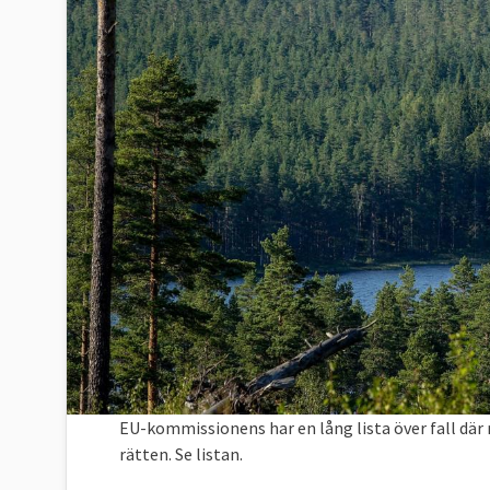
EU-kommissionens har en lång lista över fall där m
rätten. Se listan.