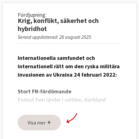
Fördjupning:
Krig, konflikt, säkerhet och
hybridhot
Senast uppdaterad: 26 augusti 2025
Internationella samfundet och
internationell rätt om den ryska militära
invasionen av Ukraina 24 februari 2022:
Stort FN-fördömande
Endast fem länder i världen, däribland
Ryssland och Nordkorea, röstade emot en
FN-resolution som fördömer Rysslands
+
Visa mer
anfallskrig mot Ukraina och kräver
att vapnen omedelbart läggs ned,
läs mer
.