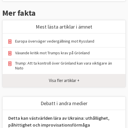
Experter om Rysslands brott mot freds-
Mer fakta
och säkerhetsordningen
Rysslands angreppskrig mot Ukraina utgör
Mest lästa artiklar i ämnet
brott mot FN-regler och olika avtal som
Ryssland lovat följa. – Ryssland bryter först
Europa överväger vedergällning mot Ryssland
och främst mot våldsförbudet, säger Carina
Lamon på Centrum för operativ rätt och
Växande kritik mot Trumps krav på Grönland
folkrätt. Flera olika domstolar kan bli
Trump: Att ta kontroll över Grönland kan vara viktigare än
aktuella för att utreda och döma
Nato
misstänkta ryska krigsbrott men det finns
Visa fler artiklar +
hinder på vägen,
läs mer
.
Internationella domstolen till Ryssland:
Debatt i andra medier
Avbryt kriget
Ryssland ska omedelbart avbryta kriget mot
Detta kan västvärlden lära av Ukraina: uthållighet,
Ukraina. Det slog den Internationella
påhittighet och improvisationsförmåga
domstolen i Haag fast på onsdagen.