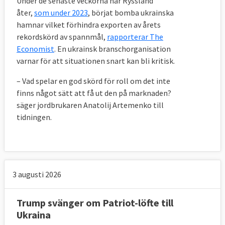
Under de senaste veckorna har Ryssland
åter,
som under 2023
, börjat bomba ukrainska
hamnar vilket förhindra exporten av årets
rekordskörd av spannmål,
rapporterar The
Economist
. En ukrainsk branschorganisation
varnar för att situationen snart kan bli kritisk.
– Vad spelar en god skörd för roll om det inte
finns något sätt att få ut den på marknaden?
säger jordbrukaren Anatolij Artemenko till
tidningen.
3 augusti 2026
Trump svänger om Patriot-löfte till
Ukraina