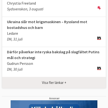
Chrystia Freeland
Domstolen fann inte några bevis på att
Sydsvenskan, 3 augusti
Ukraina gjort sig skyldig till folkmord som
Ryssland angav som skäl till invasionen.
Ukraina slår mot krigsmaskinen – Ryssland mot
"Fullständig seger", twittrade Ukrainas
bostadshus och barn
president Volodymyr Zelenskyj efter
Ledare
beslutet,
läs mer
.
DN, 31 juli
Därför påverkar inte ryska bakslag på slagfältet Putins
mål och strategi
Gudrun Persson
DN, 30 juli
Visa fler länkar +
Annonser