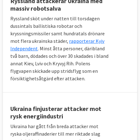
Ryssland attackerar Ukraina med
massiv robotsalva
Ryssland sköt under natten till torsdagen
dussintals ballistiska robotar och
kryssningsmissiler samt hundratals drönare
mot flera ukrainska städer,
rapporterar Kyiv
Independent
. Minst åtta personer, däribland
två barn, dödades och över 30 skadades i bland
annat Kiev, Lviv och Kryvyj Rih. Polens
flygvapen skickade upp stridsflyg som en
försiktighetsåtgärd efter attacken.
Ukraina finjusterar attacker mot
rysk energiindustri
Ukraina har gått från breda attacker mot
ryska oljeraffinaderier till mer riktade slag