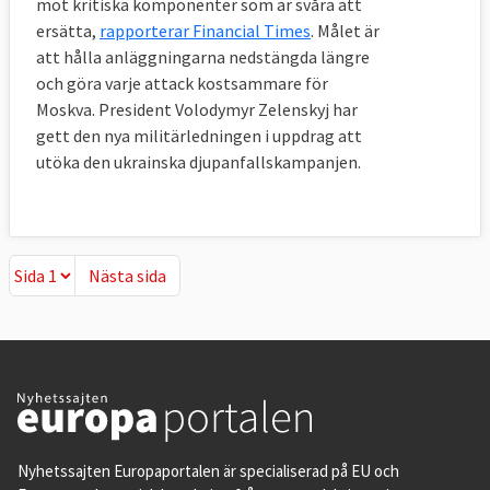
mot kritiska komponenter som är svåra att
ersätta,
rapporterar Financial Times
. Målet är
att hålla anläggningarna nedstängda längre
och göra varje attack kostsammare för
Moskva. President Volodymyr Zelenskyj har
gett den nya militärledningen i uppdrag att
utöka den ukrainska djupanfallskampanjen.
Nästa sida
Nästa sida
Nyhetssajten Europaportalen är specialiserad på EU och