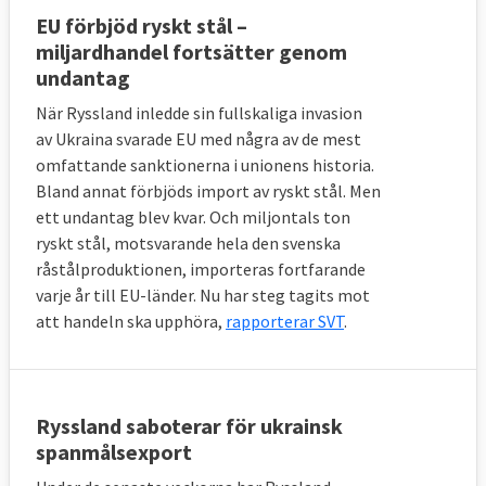
EU förbjöd ryskt stål –
miljardhandel fortsätter genom
undantag
När Ryssland inledde sin fullskaliga invasion
av Ukraina svarade EU med några av de mest
omfattande sanktionerna i unionens historia.
Bland annat förbjöds import av ryskt stål. Men
ett undantag blev kvar. Och miljontals ton
ryskt stål, motsvarande hela den svenska
råstålproduktionen, importeras fortfarande
varje år till EU-länder. Nu har steg tagits mot
att handeln ska upphöra,
rapporterar SVT
.
Ryssland saboterar för ukrainsk
spanmålsexport