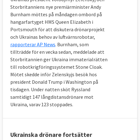
Storbritanniens nye premiärminister Andy
Burnham möttes på måndagen ombord på
hangarfartyget HMS Queen Elizabeth i
Portsmouth för att diskutera drönarprojekt
och Ukrainas behov av luftvärnsrobotar,
rapporterar AP News
. Burnham, som
tillträdde för en vecka sedan, meddelade att
Storbritannien ger Ukraina immaterialrätten
till robotkrigföringssystemet Stone Cloak.
Mötet skedde inför Zelenskyjs besök hos
president Donald Trump i Washington på
tisdagen. Under natten sköt Ryssland
samtidigt 147 långdistansdrönare mot
Ukraina, varav 123 stoppades.
Ukrainska drönare fortsätter