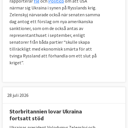
rapporterar
Yle
och
Politico
om att USA
närmar sig Ukraina i synen på Rysslands krig.
Zelenskyj närvarade också när senaten samma
dag antog ett förslag om nya amerikanska
sanktioner, som om de också antas av
representanthuset i september, enligt
senatorer från båda partier “skulle skapa
tillräckligt med ekonomisk smärta för att
tvinga Ryssland att förhandla om ett slut på
kriget”.
28 juli 2026
Storbritannien lovar Ukraina
fortsatt stöd
Ukrainas president Volodymyr Zelenskyj och