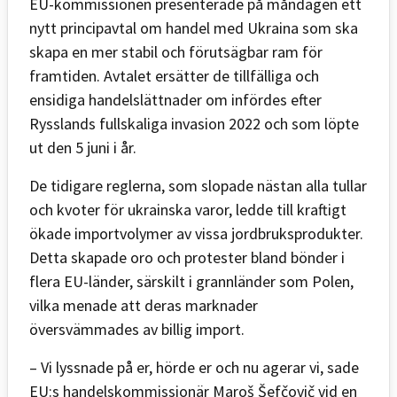
EU-kommissionen presenterade på måndagen ett
nytt principavtal om handel med Ukraina som ska
skapa en mer stabil och förutsägbar ram för
framtiden. Avtalet ersätter de tillfälliga och
ensidiga handelslättnader om infördes efter
Rysslands fullskaliga invasion 2022 och som löpte
ut den 5 juni i år.
De tidigare reglerna, som slopade nästan alla tullar
och kvoter för ukrainska varor, ledde till kraftigt
ökade importvolymer av vissa jordbruksprodukter.
Detta skapade oro och protester bland bönder i
flera EU-länder, särskilt i grannländer som Polen,
vilka menade att deras marknader
översvämmades av billig import.
– Vi lyssnade på er, hörde er och nu agerar vi, sade
EU:s handelskommissionär Maroš Šefčovič vid en