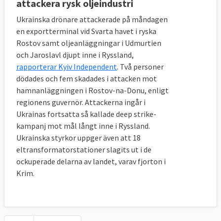
attackera rysk oljeindustri
Ukrainska drönare attackerade på måndagen
en exportterminal vid Svarta havet i ryska
Rostov samt oljeanläggningar i Udmurtien
och Jaroslavl djupt inne i Ryssland,
rapporterar Kyiv Independent
. Två personer
dödades och fem skadades i attacken mot
hamnanläggningen i Rostov-na-Donu, enligt
regionens guvernör. Attackerna ingår i
Ukrainas fortsatta så kallade deep strike-
kampanj mot mål långt inne i Ryssland.
Ukrainska styrkor uppger även att 18
eltransformatorstationer slagits ut i de
ockuperade delarna av landet, varav fjorton i
Krim.