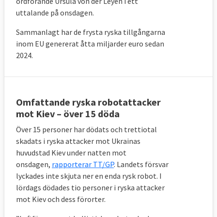
ordförande Ursula
von der Leyen i ett
uttalande på onsdagen.
Sammanlagt har de frysta ryska tillgångarna
inom EU genererat åtta miljarder euro sedan
2024.
Omfattande ryska robotattacker
mot Kiev – över 15 döda
Över 15 personer har dödats och trettiotal
skadats i ryska attacker mot Ukrainas
huvudstad Kiev under natten mot
onsdagen,
rapporterar TT/GP
. Landets försvar
lyckades inte skjuta ner en enda rysk robot.
I
lördags dödades tio personer i ryska attacker
mot Kiev och dess förorter.