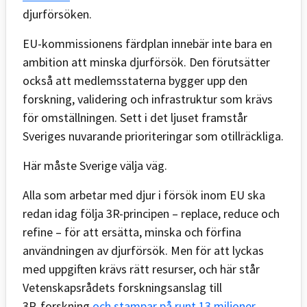
djurförsöken.
EU-kommissionens färdplan innebär inte bara en
ambition att minska djurförsök. Den förutsätter
också att medlemsstaterna bygger upp den
forskning, validering och infrastruktur som krävs
för omställningen. Sett i det ljuset framstår
Sveriges nuvarande prioriteringar som otillräckliga.
Här måste Sverige välja väg.
Alla som arbetar med djur i försök inom EU ska
redan idag följa 3R-principen – replace, reduce och
refine – för att ersätta, minska och förfina
användningen av djurförsök. Men för att lyckas
med uppgiften krävs rätt resurser, och här står
Vetenskapsrådets forskningsanslag till
3R‑forskning
och stampar på runt 13 miljoner