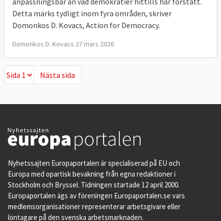
anpassningsbar än vad demokratier hittills har förstått.
Detta märks tydligt inom fyra områden, skriver
Domonkos D. Kovacs, Action for Democracy.
Domonkos D. Kovacs 27 mars 2026
Nästa sida
Nästa sida
Nyhetssajten Europaportalen är specialiserad på EU och
Europa med opartisk bevakning från egna redaktioner i
Stockholm och Bryssel. Tidningen startade 12 april 2000.
Europaportalen ägs av föreningen Europaportalen.se vars
medlemsorganisationer representerar arbetsgivare eller
löntagare på den svenska arbetsmarknaden.