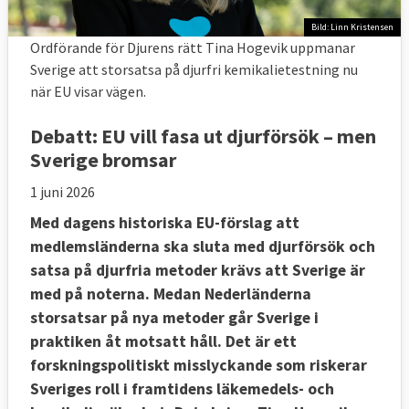
Bild: Linn Kristensen
Ordförande för Djurens rätt Tina Hogevik uppmanar
Sverige att storsatsa på djurfri kemikalietestning nu
när EU visar vägen.
Debatt:
EU vill fasa ut djurförsök – men
Sverige bromsar
1 juni 2026
Med dagens historiska EU-förslag att
medlemsländerna ska sluta med djurförsök och
satsa på djurfria metoder krävs att Sverige är
med på noterna. Medan Nederländerna
storsatsar på nya metoder går Sverige i
praktiken åt motsatt håll. Det är ett
forskningspolitiskt misslyckande som riskerar
Sveriges roll i framtidens läkemedels- och