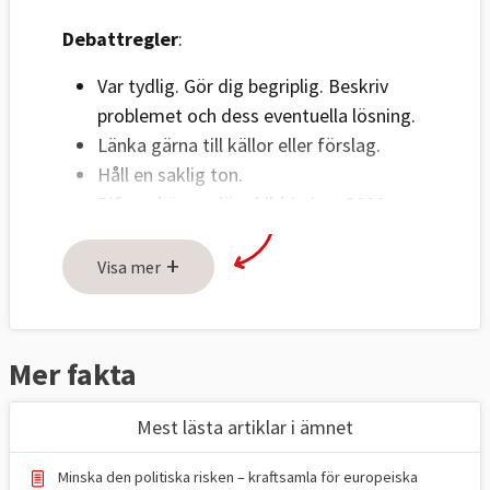
Debattregler
:
Var tydlig. Gör dig begriplig. Beskriv
problemet och dess eventuella lösning.
Länka gärna till källor eller förslag.
Håll en saklig ton.
Bifoga högupplöst bild (minst 2000
pixlar) på debattör i liggande format.
+
Ange fotograf.
Visa mer
Om fler personer ska visas på bild
måste bilderna sättas ihop innan de
skickas in.
Mer fakta
Skicka text och bild till:
Mest lästa artiklar i ämnet
red@europaportalen.se
Minska den politiska risken – kraftsamla för europeiska