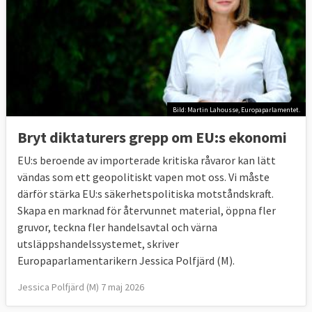
Bild: Martin Lahousse, Europaparlamentet.
Bryt diktaturers grepp om EU:s ekonomi
EU:s beroende av importerade kritiska råvaror kan lätt
vändas som ett geopolitiskt vapen mot oss. Vi måste
därför stärka EU:s säkerhetspolitiska motståndskraft.
Skapa en marknad för återvunnet material, öppna fler
gruvor, teckna fler handelsavtal och värna
utsläppshandelssystemet, skriver
Europaparlamentarikern Jessica Polfjärd (M).
Jessica Polfjärd (M) 7 maj 2026