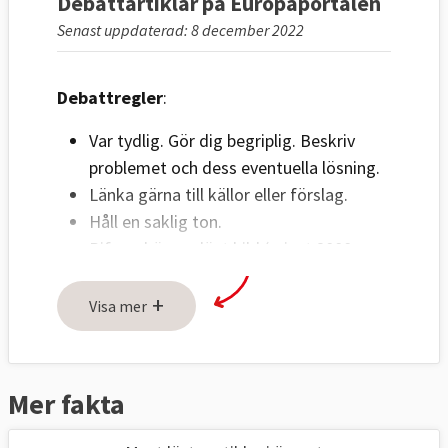
Debattartiklar på Europaportalen
Senast uppdaterad: 8 december 2022
Debattregler
:
Var tydlig. Gör dig begriplig. Beskriv
problemet och dess eventuella lösning.
Länka gärna till källor eller förslag.
Håll en saklig ton.
Bifoga högupplöst bild (minst 2000
pixlar) på debattör i liggande format.
+
Ange fotograf.
Visa mer
Om fler personer ska visas på bild
måste bilderna sättas ihop innan de
skickas in.
Mer fakta
Skicka text och bild till: