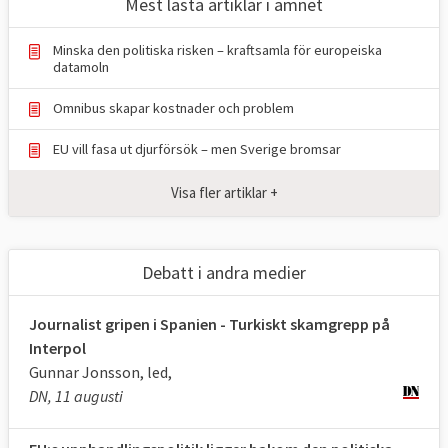
Mest lästa artiklar i ämnet
red@europaportalen.se
Minska den politiska risken – kraftsamla för europeiska
datamoln
Omnibus skapar kostnader och problem
EU vill fasa ut djurförsök – men Sverige bromsar
Visa fler artiklar +
Debatt i andra medier
Journalist gripen i Spanien - Turkiskt skamgrepp på
Interpol
Gunnar Jonsson, led,
DN, 11 augusti