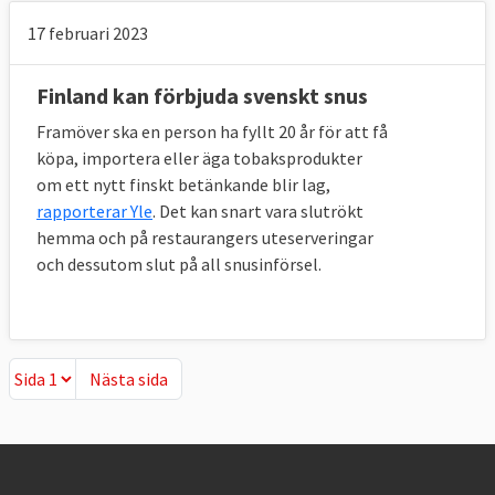
17 februari 2023
Finland kan förbjuda svenskt snus
Framöver ska en person ha fyllt 20 år för att få
köpa, importera eller äga tobaksprodukter
om ett nytt finskt betänkande blir lag,
rapporterar Yle
. Det kan snart vara slutrökt
hemma och på restaurangers uteserveringar
och dessutom slut på all snusinförsel.
Nästa sida
Nästa sida