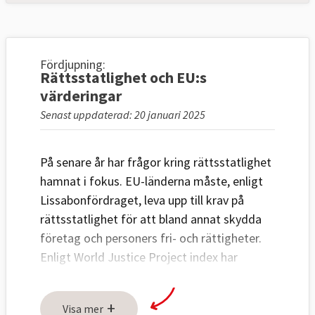
Fördjupning:
Rättsstatlighet och EU:s
värderingar
Senast uppdaterad: 20 januari 2025
På senare år har frågor kring rättsstatlighet
hamnat i fokus. EU-länderna måste, enligt
Lissabonfördraget, leva upp till krav på
rättsstatlighet för att bland annat skydda
företag och personers fri- och rättigheter.
Enligt World Justice Project index har
Danmark högst grad av rättsstatlighet
medan Ungern har lägst grad bland EU-
+
Visa mer
länderna, se nedan.