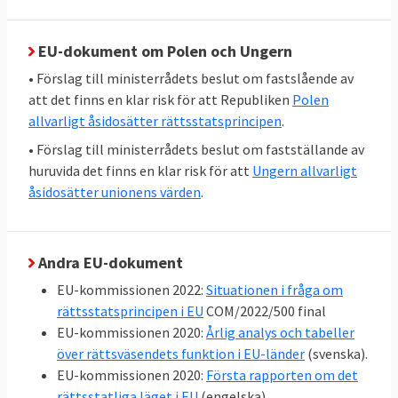
relevant för ärenden som att köpa och sälja
egendom, det må vara mobiltelefoner eller
bilar, för rätten till ersättning för skador
EU-dokument om Polen och Ungern
orsakade av en bilolycka eller för
• Förslag till ministerrådets beslut om fastslående av
familjeangelägenheter som äktenskap,
att det finns en klar risk för att Republiken
Polen
skilsmässa och arv. Den gäller också rätten
allvarligt åsidosätter rättsstatsprincipen
.
att odla ett stycke mark eller köpa och sälja
• Förslag till ministerrådets beslut om fastställande av
mark, för att ta några exempel.
huruvida det finns en klar risk för att
Ungern allvarligt
åsidosätter unionens värden
.
Kort sagt är rättsstaten relevant både för
relationerna mellan dem som styrs och dem
som styr och för relationerna mellan
Andra EU-dokument
personer, föreningar och företag.
EU-kommissionen 2022:
Situationen i fråga om
rättsstatsprincipen i EU
COM/2022/500 final
Detta bör poängteras eftersom man ibland
EU-kommissionen 2020:
Årlig analys och tabeller
hör att rättsstaten enbart handlar om att
över rättsväsendets funktion i EU-länder
(svenska).
begränsa utövandet av regeringsmakten. Så
EU-kommissionen 2020:
Första rapporten om det
är det inte, påpekas i handledningen för
rättsstatliga läget i EU
(engelska).