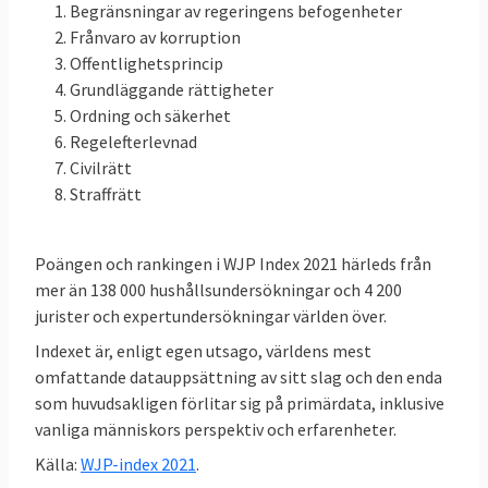
Begränsningar av regeringens befogenheter
universitet beskriver i en
handledning för
Frånvaro av korruption
politiker 2012
att rättsstatens viktigaste
Offentlighetsprincip
funktion, men inte den enda, är att begränsa
Grundläggande rättigheter
offentlig maktutövning.
Ordning och säkerhet
Regelefterlevnad
Rättsstaten gäller relationen mellan
Civilrätt
nationella myndigheter, regering,
Straffrätt
lagstiftande församling, domstolar och
personer och andra privata aktörer, bland
Poängen och rankingen i WJP Index 2021 härleds från
annat föreningar och företag. Den gäller
mer än 138 000 hushållsundersökningar och 4 200
exempelvis hur lagar skall stiftas och hur
jurister och expertundersökningar världen över.
brottsmisstänkta skall behandlas eller hur
Indexet är, enligt egen utsago, världens mest
skatter skall fastställas och uppbäras.
omfattande datauppsättning av sitt slag och den enda
som huvudsakligen förlitar sig på primärdata, inklusive
Rättsstaten gäller också det som sker
vanliga människors perspektiv och erfarenheter.
mellan privata aktörer i samhället. Den är
Källa:
WJP-index 2021
.