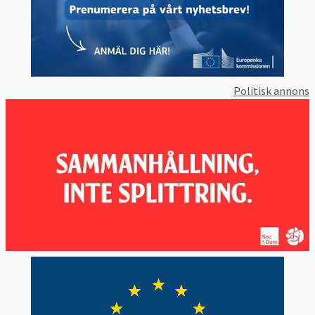
i övriga medlemsstater är av avgörande
betydelse för hela EU ska fungera som ”ett
område med frihet, säkerhet och rättvisa utan
inre gränser”.
En dom i en nationell domstol på privaträttens
Politisk annons
område ska automatiskt erkännas och
verkställas i en annan medlemsstat och en
europeisk arresteringsorder som gäller en
misstänkt brottsling, utfärdad i en
medlemsstat måste kunna verkställas i en
annan medlemsstat,
förklarar EU-
kommissionen
.
Statliga Svenska institutet för
europapolitiska studier, Sieps, som bland
annat bedriver forskning om EU
har listat fem
skäl
till varför det är problematiskt när
medlemsländer inte respekterar rättsstaten,