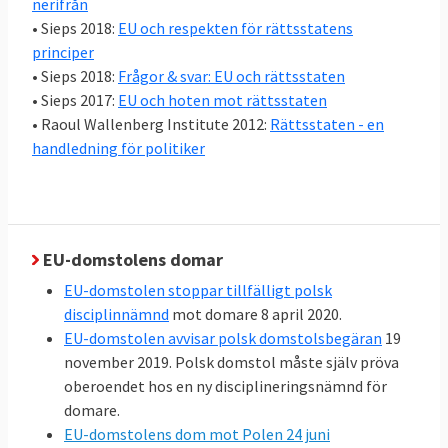
nerifrån
I artikel 2 i EU:s grundlag Lissabonfördraget
• Sieps 2018:
EU och respekten för rättsstatens
uppges rättsstaten som en del av EU:s
principer
värderingar.
• Sieps 2018:
Frågor & svar: EU och rättsstaten
• Sieps 2017:
EU och hoten mot rättsstaten
I juni 2013 slog EU-ländernas
• Raoul Wallenberg Institute 2012:
Rättsstaten - en
handledning för politiker
justitieministrar fast att “
respekten för
rättsstatsprincipen är en förutsättning för
skyddet av de grundläggande
rättigheterna
”.
EU-domstolens domar
EU-domstolen stoppar tillfälligt polsk
Rättsstatlighet är sedan 1993 även ett av
disciplinnämnd
mot domare 8 april 2020.
kriterierna som ett land måste uppfylla för
EU-domstolen avvisar polsk domstolsbegäran
19
att bli EU-medlem, se
november 2019. Polsk domstol måste själv pröva
Köpenhamnskriterierna
.
oberoendet hos en ny disciplineringsnämnd för
domare.
2. Varför är rättsstatlighet viktigt i EU?
EU-domstolens dom mot Polen 24 juni