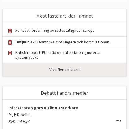
Mest lästa artiklar i ämnet
1. Vad är rättsstatlighet?
Grundläggande regler för att reglera statens
Fortsätt försämring av rättsstatlighet i Europa
makt och skydda personer, föreningar och
Tuff juridisk EU-smocka mot Ungern och kommissionen
företags rättigheter mot godtycke,
korruption och allmän ineffektivitet.
Kritisk rapport: EU:s råd om rättsstaten ignoreras
systematiskt
Enligt ett meddelande från
EU-
Visa fler artiklar +
kommissionen 2014
kan den exakta
tolkningen av vad som är rättsstatsprinciper
variera på nationell nivå, beroende på varje
Debatt i andra medier
medlemsstats konstitutionella system. Men
demokrati och respekt för grundläggande
Rättsstaten görs nu ännu starkare
rättigheter är en omöjlighet om
M, KD och L
rättsstatsprincipen inte respekteras.
SvD, 24 juni