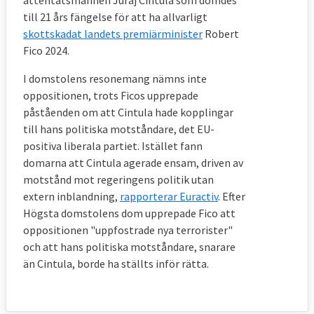
Om den inte respekteras hotas EU som
till 21 års fängelse för att ha allvarligt
projekt
skottskadat landets premiärminister
Robert
Fico 2024.
Rättsstaten utgör därmed en förutsättning
för EU-samarbetets existens, konstateras i
I domstolens resonemang nämns inte
samma Siepsrapport.
oppositionen, trots Ficos upprepade
påståenden om att Cintula hade kopplingar
3. Hur hanterar EU misstänkt bristande
till hans politiska motståndare, det EU-
rättsstatlighet i ett medlemsland?
positiva liberala partiet. Istället fann
domarna att Cintula agerade ensam, driven av
Det finns fyra huvudsakliga arenor att hantera
motstånd mot regeringens politik utan
bristande rättsstatlighet inom EU: EU-
extern inblandning,
rapporterar Euractiv
. Efter
domstolen, EU-kommissionen,
Högsta domstolens dom upprepade Fico att
ministerrådet/Europaparlamentet och
oppositionen "uppfostrade nya terrorister"
Europeiska rådet.
och att hans politiska motståndare, snarare
än Cintula, borde ha ställts inför rätta.
För det första
kan EU-domstolen döma en
medlemsstat som bryter mot konkreta EU-
regler om rättsstatlighet.