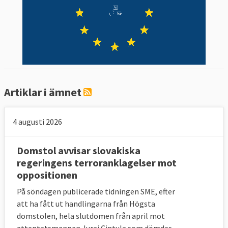
här i förenklad form:
Respekten och förtroendet mellan
medlemsländer riskeras vilket kan
påverkar EU:s lagstiftningsprocess
negativ
Den europeiska arresteringsordern och
Artiklar i ämnet
det ömsesidiga erkännandet av domar
från nationella domstolar kan
4 augusti 2026
äventyras
Andra EU-länders medborgare som bor
Domstol avvisar slovakiska
och arbetar i den aktuella
regeringens terroranklagelser mot
medlemsstaten kan drabbas negativt
oppositionen
EU:s internationella arbete för ökad
På söndagen publicerade tidningen SME, efter
rättsstatlighet i världen tappar i
att ha fått ut handlingarna från Högsta
trovärdighet
domstolen, hela slutdomen från april mot
Rättsstaten är en del av EU:s identitet.
attentatsmannen Juraj Cintula som dömdes