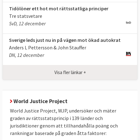
Rättsstatsprincipen – sex delar av en
Tidölöner ett hot mot rättsstatliga principer
Tre statsvetare
helhet
:
SvD, 12 december
• Lagenlighet, som förutsätter att lagarna
stiftas i en öppen, redovisningsskyldig,
Sverige leds just nu in på vägen mot ökad autokrat
demokratisk och pluralistisk process
Anders L Pettersson & John Stauffer
DN, 12 december
• Rättssäkerhet
• Förbud mot godtyckligt utövande av
befogenheter
Visa fler länkar +
• Oberoende och opartiska domstolar
• Effektiv rättslig prövning, däribland respekt
för grundläggande rättigheter
World Justice Project
• Likhet inför lagen
World Justice Project, WJP, undersöker och mäter
graden av rättsstatsprincip i 139 länder och
Källa:
EU-kommissionen 2014
jurisdiktioner genom att tillhandahålla poäng och
rankningar baserade på graden åtta faktorer:
Raoul Wallenberg Institute vid Lunds