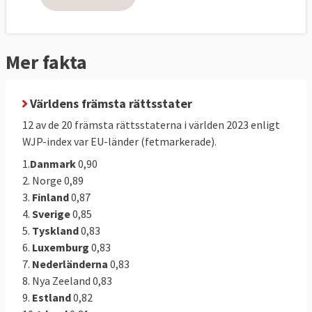
Här nedan beskrivs begreppet
rättsstatlighet och aktuellt läge, fyra frågor
Mer fakta
och fyra svar. Se även tidslinjen om
utvecklingen 1950-2020, längst ner.
Världens främsta rättsstater
12 av de 20 främsta rättsstaterna i världen 2023 enligt
WJP-index var EU-länder (fetmarkerade).
1.
Danmark
0,90
2. Norge 0,89
3.
Finland
0,87
4.
Sverige
0,85
5.
Tyskland
0,83
6.
Luxemburg
0,83
7.
Nederländerna
0,83
8. Nya Zeeland 0,83
9.
Estland
0,82