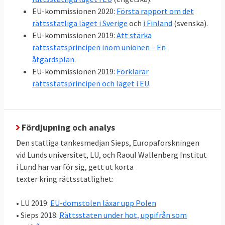
politiker.
EU-kommissionen 2020:
Första rapport om det
rättsstatliga läget i Sverige
och
i Finland
(svenska).
Begreppet rättsstatlighet är centralt hos
EU-kommissionen 2019:
Att stärka
Europarådet där nästan alla europeiska
rättsstatsprincipen inom unionen – En
stater är medlemmar. Europarådets
åtgärdsplan
.
rådgivande organ “Europeiska
EU-kommissionen 2019:
Förklarar
rättsstatsprincipen och läget i EU
.
kommissionen för demokrati genom lag”,
även kallad
Venedigkommissionen
, består
av av oberoende experter inom statsrätt
som regelbundet sammanträder i Venedig,
Fördjupning och analys
antog 2016 en
checklista för rättsstatlighet
.
Den statliga tankesmedjan Sieps, Europaforskningen
vid Lunds universitet, LU, och Raoul Wallenberg Institut
Venedigkommissionen granskar
i Lund har var för sig, gett ut korta
rättsstatligheten i Europarådets
texter kring rättsstatlighet:
medlemsländer och har bland annat
• LU 2019:
EU-domstolen läxar upp Polen
granskat rättsstatligheten i Polen.
• Sieps 2018:
Rättsstaten under hot, uppifrån som