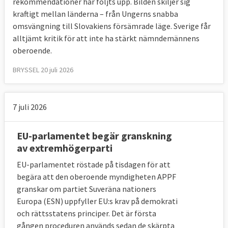
rekommendationer har följts upp. Bilden skiljer sig
kommissionen en rekommendation till
kraftigt mellan länderna – från Ungerns snabba
landets regering att inom en given tidsfrist
omsvängning till Slovakiens försämrade läge. Sverige får
komma med en lösning.
alltjämt kritik för att inte ha stärkt nämndemännens
oberoende.
3. Uppföljning. Kommissionen följer upp
huruvida landet följt rekommendationen. Om
BRYSSEL 20 juli 2026
så inte är fallet kan kommissionen inleda ett
artikel-7-förfarande, se mer nedan.
7 juli 2026
Detta verktyg som
infördes i mars 2014
syftar
till att kommissionen i samarbete med
EU-parlamentet begär granskning
medlemslandet ska kunna hitta en lösning så
av extremhögerparti
att inte artikel 7 i EU-fördraget, som är
EU-parlamentet röstade på tisdagen för att
det
tredje sättet
att granska hot mot
begära att den oberoende myndigheten APPF
rättsstatlighet, behöver aktiveras.
granskar om partiet Suveräna nationers
4. Vad är artikel 7?
Europa (ESN) uppfyller EU:s krav på demokrati
och rättsstatens principer. Det är första
Ett sätt för EU att varna och straffa
gången proceduren används sedan de skärpta