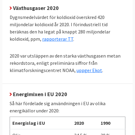
delas med antalet invånare framgår vilka
Växthusgaser 2020
som förbrukar mest energi. Svenskarna
Dygnsmedelvärdet för koldioxid överskred 420
förbrukar mer energi än andra i EU räknat
miljondelar koldioxid år 2020. I förindustriell tid
per person och hamnar på delad tredje plats
beräknas den ha legat på knappt 280 miljondelar
i förbrukningsligan efter Luxemburg och
koldioxid, ppm,
rapporterar TT
.
Finland. Minst energi per person i EU
förbrukar malteser.
2020 var utsläppen av den starka växthusgasen metan
rekordstora, enligt preliminära siffror från
klimatforskningscentret NOAA,
uppger Ekot
.
TABELL 4.
2011
2021
Förändring
Energianvändning
per capita
Energimixen i EU 2020
Så här fördelade sig användningen i EU av olika
EU-genomsnitt
3,21
2,93
- 9 %
energikällor under 2020:
toe
toe
Energislag i EU
2020
1990
Sverige
5,03
4,21
- 16 %