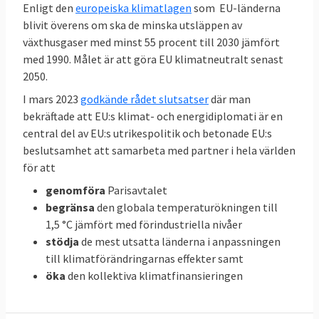
Enligt den
europeiska klimatlagen
som EU-länderna
blivit överens om ska de minska utsläppen av
42,5 – 45
EU-genomsnitt
25
växthusgaser med minst 55 procent till 2030 jämfört
procent
procent
med 1990. Målet är att göra EU klimatneutralt senast
2050.
66
Sverige
Inget
I mars 2023
godkände rådet slutsatser
där man
procent
bindande
bekräftade att EU:s klimat- och energidiplomati är en
central del av EU:s utrikespolitik och betonade EU:s
EU-mål
beslutsamhet att samarbeta med partner i hela världen
för att
Klicka på länkarna i tabellen för att
Källor
:
genomföra
Parisavtalet
se källan.
begränsa
den globala temperaturökningen till
1,5 °C jämfört med förindustriella nivåer
stödja
de mest utsatta länderna i anpassningen
Svenskarnas energianvändning
till klimatförändringarnas effekter samt
och utsläpp i EU
öka
den kollektiva klimatfinansieringen
När all energi som förbrukas i ett EU-land,
den så kallade primära energianvändningen,