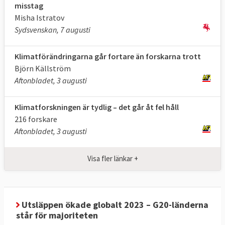
misstag
växthusgaser i
Mt
**2023
Mt
CO
e
CO
e
**
Misha Istratov
2
2
skog och mark
Sydsvenskan, 7 augusti
(LULUCF)
Klimatförändringarna går fortare än forskarna trott
Andelen förnybar
25,2 procent
,
minst 42,5
Björn Källström
energi
202
4
procent
Aftonbladet, 3 augusti
Energianvändning
900 Mtoe
***,
Max
Klimatforskningen är tydlig – det går åt fel håll
(slutlig)
2024
763 Mtoe
***
216 forskare
Aftonbladet, 3 augusti
Klicka på länkarna i tabellen för att
Källor
:
se källa. * Enligt
kommissionens
Visa fler länkar +
uppskattningar
kommer ett fullständigt
genomförande av 55 % -paketet att leda till
en minskning på 57 %.** MtCO2e betyder
miljoner ton
koldioxidekvivalenter
, ett mått
Utsläppen ökade globalt 2023 – G20-länderna
på mängden växthusgaser. *** Mtoe betyder
står för majoriteten