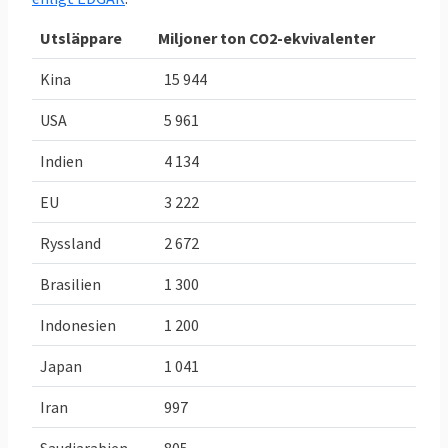
TABELL 2.
Läge
Bindande
Utsläppare
Miljoner ton CO2-ekvivalenter
Sveriges
Sverige
EU-mål 2030
klimat och
för Sverige
Kina
15 944
energimål i
USA
5 961
EU
Indien
4 134
Minskade
-29,4 procent
,
-
50 procent
,
utsläpp av
eller
eller
EU
3 222
växthusgaser
30,2 Mt
CO
e,
högst utsläpp
2
Ryssland
2 672
jmf. 2005
2024
på 21,6
(ESR) då
Mt
CO
e
Brasilien
1 300
2
Sverige
Indonesien
1 200
släppte ut
42,2 Mt
CO
e
.
Japan
1 041
2
Öka inlagring
Inlagring
Öka upptaget
Iran
997
av
31,223
växthusgaser: