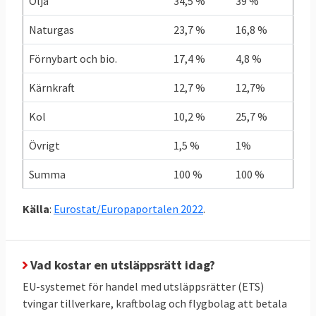
Olja
34,5 %
39 %
toe
toe
Naturgas
23,7 %
16,8 %
Källor: Klicka på länkarna i tabellen för att se
Förnybart och bio.
17,4 %
4,8 %
källa.
Kärnkraft
12,7 %
12,7%
Grekland redan i mål
Kol
10,2 %
25,7 %
I graf 1 nedan framgår att Grekland som
Övrigt
1,5 %
1%
enda land redan uppnått sitt klimatmål när
det gäller de skarpa ESR-målen. Sverige
Summa
100 %
100 %
ligger på trettonde plats i den ligan. I botten
återfinns Malta, Cypern och Bulgarien.
Källa
:
Eurostat/Europaportalen 2022
.
Vad kostar en utsläppsrätt idag?
EU-systemet för handel med utsläppsrätter (ETS)
tvingar tillverkare, kraftbolag och flygbolag att betala