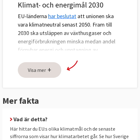
Klimat- och energimål 2030
EU-länderna
har beslutat
att unionen ska
vara klimatneutral senast 2050. Fram till
2030 ska utsläppen av växthusgaser och
energiförbrukningen minska medan andel
förnybar energi och upptagning av
växthusgaser ska öka, se tabell 1 och 2
nedan.
+
Visa mer
Utsläppen ska minska genom tre åtgärder:
handel med utsläppsrätter inom EU (ETS),
nationella åtgärder för att minska utsläppen
Mer fakta
(ESR) och ökat upptag av växthusgaser i
skog och mark (LULUCF).
Vad är detta?
Utsläppsminskningar genom handel med
Här hittar du EU:s olika klimatmål och de senaste
utsläppsrätter (ETS) är gemensamma för
siffrorna som visar hur klimatarbetet går. Se hur Sverige