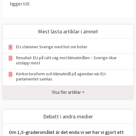
ligger till.
EU, här finns inga nationella mål för
medlemsländerna. Men det finns två
nationella mål kallat ESR-målet och
LULUCF-målet. Sverige har bundit sig att
Mest lästa artiklar i ämnet
halvera sina nationella utsläpp till 2030 (ESR)
och öka upptaget av växthusgaser i skog
EU stämmer Sverige med hot om böter
och mark (LULUCF).
Resultat: EU på rätt väg mot klimatmålen – Sverige ökar
utsläpp mest
TABELL 1.
Läge i EU
Mål 2030
Körkortsreform och klimatmål på agendan när EU-
Klimat och
2024
för EU
parlamentet samlas
energimål i EU
Visa fler artiklar +
Minskade utsläpp
37,2 procent,
55 procent
*
av växthusgaser
2024
jmf. 1990 (ETS +
Debatt i andra medier
ESR)
Om 1,5-gradersmålet är det enda vi ser har vi gjort ett
Upptag av
198
310