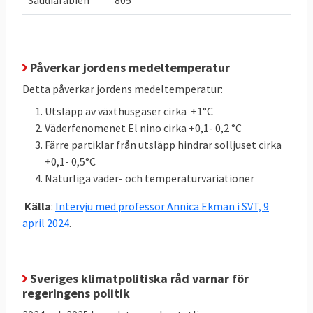
Saudiarabien
805
växthusgaser
Mt
med
3,955
CO
e
2023
2
i skog och
Mt
från
CO
e
2
mark med
43,366 till
3,955 Mt
inlagring
CO
e
Påverkar jordens medeltemperatur
2
jämfört med
totalt
47,321
Detta påverkar jordens medeltemperatur:
snittet för
Mt
CO
e
2
Utsläpp av växthusgaser cirka +1°C
2016-2018:
Väderfenomenet El nino cirka +0,1- 0,2 °C
43,366
Färre partiklar från utsläpp hindrar solljuset cirka
(LULUCF)
+0,1- 0,5°C
Naturliga väder- och temperaturvariationer
Klicka på länkarna i tabellen för att se
Källor
:
källan. MtCO2e betyder miljoner ton
Källa
:
Intervju med professor Annica Ekman i SVT, 9
koldioxidekvivalenter
, ett mått på mängden
april 2024
.
växthusgaser.
Sveriges klimatpolitiska råd varnar för
regeringens politik
Energieffektivisering och