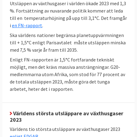
miljoner ton
oljeekvivalenter
, ett mått på
Utsläppen av växthusgaser i världen ökade 2023 med 1,3
energiinnehåll.
%. Fortsättning av nuvarande politik kommer att leda
till en temperaturhöjning på upp till 3,1°C. Det framgår
i
en FN-rapport
.
Sveriges mål enligt EU-beslut
Ska världens nationer begränsa planetuppvärmningen
till + 1,5°C enligt Parisavtalet måste utsläppen minska
Sverige har bundit sig i EU att minska sina
med 7,5 % varje år fram till 2035.
utsläpp av växthusgaser (ESR) och öka
Enligt FN-rapporten är 1,5°C fortfarande tekniskt
upptaget av växthusgaser i skog och mark
möjligt, men det krävs massiva ansträngningar. G20-
(LULUCF). Sverige måste halvera sina
medlemmarna utom Afrika, som stod för 77 procent av
utsläpp till 2030 jämfört med 2005. Likaså
de totala utsläppen 2023, måste göra det tunga
måste skog och mark i Sverige lagra
arbetet, heter det i rapporten.
närmare fyra miljoner ton mer växthusgaser
2030 jämfört med ett genomsnitt för åren
2016-2018. Utöver dessa mål finns i Sveriges
Världens största utsläppare av växthusgaser
2023
fall även olika mål som riksdagen satt upp,
dessa behandlas inte här.
Världens tio största utsläppare av växthusgaser 2023
enligt EDGAR
.