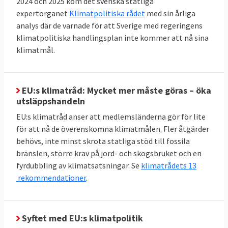
2024 och 2025 kom det svenska statliga
förnybart
expertorganet
Klimatpolitiska rådet
med sin årliga
Jämfört med 2005 ska EU till 2030 minska
analys där de varnade för att Sverige med regeringens
sin primära energiförbrukning med 34
klimatpolitiska handlingsplan inte kommer att nå sina
klimatmål.
procent till högst 992,5 Mtoe. Här finns
dock inget specifikt krav på enskilda
medlemsländer utan målet är gemensamt.
EU:s klimatråd: Mycket mer måste göras – öka
Andelen förnybar energi i EU ska fördubblas
utsläppshandeln
mellan 2020 och 2030 till minst 42,5 procent,
EU:s klimatråd anser att medlemsländerna gör för lite
men gärna 45 procent. Sverige har i särklass
för att nå de överenskomna klimatmålen. Fler åtgärder
behövs, inte minst skrota statliga stöd till fossila
den största andelen förnybar energi bland
bränslen, större krav på jord- och skogsbruket och en
EU-länderna:
66 procent 2023
. Inte heller här
fyrdubbling av klimatsatsningar. Se
klimatrådets 13
finns något specifikt krav på enskilda
rekommendationer
.
medlemsländer utan målet är gemensamt.
TABELL 3. Andelen
2023
Mål 2030
Syftet med EU:s klimatpolitik
förnyelsebar energi