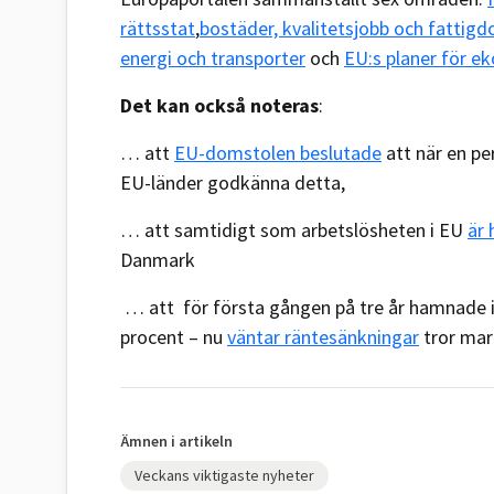
rättsstat
,
bostäder, kvalitetsjobb och fatti
energi och transporter
och
EU:s planer för e
Det kan också noteras
:
… att
EU-domstolen beslutade
att när en pe
EU-länder godkänna detta,
… att samtidigt som arbetslösheten i EU
är 
Danmark
… att för första gången på tre år hamnade i
procent – nu
väntar räntesänkningar
tror mar
Ämnen i artikeln
Veckans viktigaste nyheter