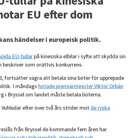
U-tullar på kinesiska
 hotar EU efter dom
ns händelser i europeisk politik.
höjda EU-tullar
på kinesiska elbilar i syfte att skydda sin
 beskriver som orättvis konkurrens.
d, fortsätter vägra att betala sina böter för upprepade
itik. I måndags
hotade premiärminister Viktor Orbán
org i Bryssel om landet måste betala böterna.
 Vuhledar efter över två års strider mot
de ryska
föreslås från Bryssel de kommande fem åren har
Försvar och utrikespolitik
,
demokrati och