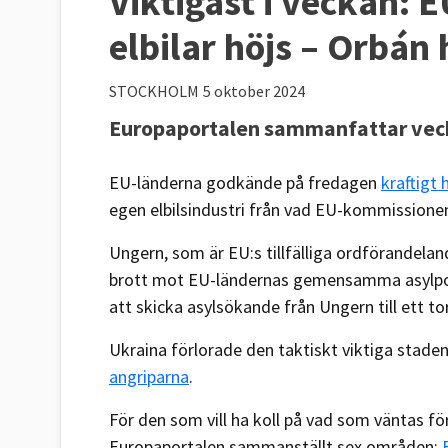
Viktigast i veckan: E
elbilar höjs – Orbán
STOCKHOLM
5 oktober 2024
Europaportalen sammanfattar vecka
EU-länderna godkände på fredagen
kraftigt 
egen elbilsindustri från vad EU-kommissionen
Ungern, som är EU:s tillfälliga ordförandelan
brott mot EU-ländernas gemensamma asylpol
att skicka asylsökande från Ungern till ett t
Ukraina förlorade den taktiskt viktiga staden
angriparna
.
För den som vill ha koll på vad som väntas 
Europaportalen sammanställt sex områden: