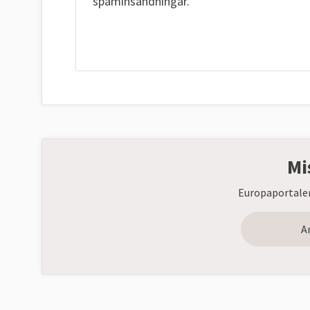
spaminsändningar.
Mi
Europaportalen
A