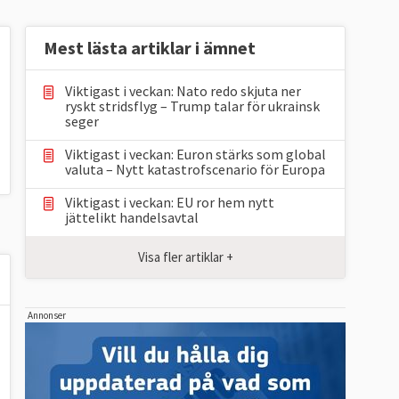
Mest lästa artiklar i ämnet
Viktigast i veckan: Nato redo skjuta ner
ryskt stridsflyg – Trump talar för ukrainsk
seger
Viktigast i veckan: Euron stärks som global
valuta – Nytt katastrofscenario för Europa
Viktigast i veckan: EU ror hem nytt
jättelikt handelsavtal
Visa fler artiklar +
Annonser