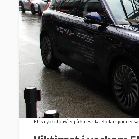
EU:s nya tullnivåer på kinesiska elbilar spänner 