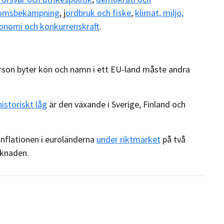
gdomsbekämpning
, j
ordbruk och fiske
,
klimat, miljö,
konomi och konkurrenskraft
.
rson byter kön och namn i ett EU-land måste andra
historiskt låg
är den växande i Sverige, Finland och
nflationen i euroländerna
under riktmärket
på två
knaden.