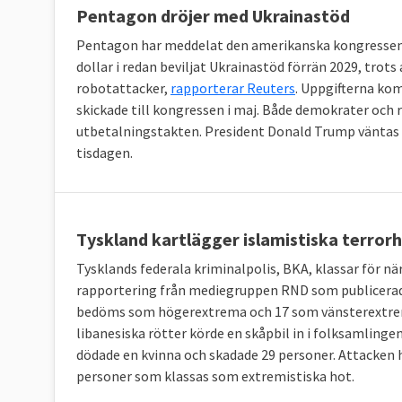
Pentagon dröjer med Ukrainastöd
Pentagon har meddelat den amerikanska kongressen 
dollar i redan beviljat Ukrainastöd förrän 2029, trots
robotattacker,
rapporterar Reuters
. Uppgifterna ko
skickade till kongressen i maj. Både demokrater och
utbetalningstakten. President Donald Trump väntas t
tisdagen.
Tyskland kartlägger islamistiska terror
Tysklands federala kriminalpolis, BKA, klassar för n
rapportering från mediegruppen RND som publicerad
bedöms som högerextrema och 17 som vänsterextrem
libanesiska rötter körde en skåpbil in i folksamlinge
dödade en kvinna och skadade 29 personer. Attacken 
personer som klassas som extremistiska hot.