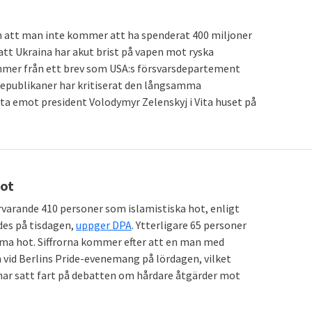
att man inte kommer att ha spenderat 400 miljoner
 att Ukraina har akut brist på vapen mot ryska
mmer från ett brev som USA:s försvarsdepartement
 republikaner har kritiserat den långsamma
a emot president Volodymyr Zelenskyj i Vita huset på
hot
ärvarande 410 personer som islamistiska hot, enligt
es på tisdagen,
uppger DPA
. Ytterligare 65 personer
a hot. Siffrorna kommer efter att en man med
n vid Berlins Pride-evenemang på lördagen, vilket
har satt fart på debatten om hårdare åtgärder mot