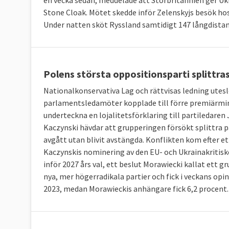
en vecka sedan, meddelade att Storbritannien ger Uk
Stone Cloak. Mötet skedde inför Zelenskyjs besök ho
Under natten sköt Ryssland samtidigt 147 långdista
Polens största oppositionsparti splittras
Nationalkonservativa Lag och rättvisas ledning utesl
parlamentsledamöter kopplade till förre premiärmi
underteckna en lojalitetsförklaring till partiledaren
Kaczynski hävdar att grupperingen försökt splittra p
avgått utan blivit avstängda. Konflikten kom efter e
Kaczynskis nominering av den EU- och Ukrainakritis
inför 2027 års val, ett beslut Morawiecki kallat ett g
nya, mer högerradikala partier och fick i veckans opi
2023, medan Morawieckis anhängare fick 6,2 procent.