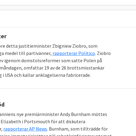
ter
re detta justitieminister Zbigniew Ziobro, som
a medel till partivänner,
rapporterar Politico
. Ziobro
 drev igenom domstolsreformer som satte Polen på
 måndagen, omfattar 19 av de 26 brottsmisstankar
g i USA och kallar anklagelserna fabricerade.
öd
itanniens nye premiärminister Andy Burnham möttes
izabeth i Portsmouth för att diskutera
r,
rapporterar AP News
. Burnham, som tillträdde för