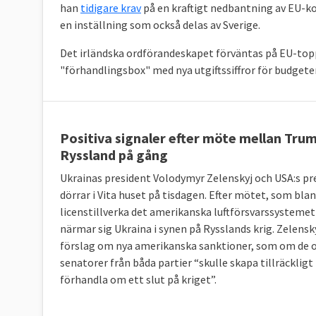
han
tidigare krav
på en kraftigt nedbantning av EU-k
en inställning som också delas av Sverige.
Det irländska ordförandeskapet förväntas på EU-top
"förhandlingsbox" med nya utgiftssiffror för budget
Positiva signaler efter möte mellan Tru
Ryssland på gång
Ukrainas president Volodymyr Zelenskyj och USA:s p
dörrar i Vita huset på tisdagen. Efter mötet, som bl
licenstillverka det amerikanska luftförsvarssystemet
närmar sig Ukraina i synen på Rysslands krig. Zelen
förslag om nya amerikanska sanktioner, som om de o
senatorer från båda partier “skulle skapa tillräckli
förhandla om ett slut på kriget”.