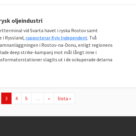
ysk oljeindustri
tterminal vid Svarta havet i ryska Rostov samt
e i Ryssland,
rapporterar Kyiv Independent
. Två
hamnanläggningen i Rostov-na-Donu, enligt regionens
allade deep strike-kampanj mot mål långt inne i
nsformatorstationer slagits ut i de ockuperade delarna
sida
ge
Nuvarande sida
Page
Page
Nästa sida
Sista sidan
3
4
5
…
››
Sista »