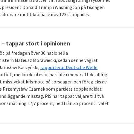
raina immaterialrätten till robotkrigföringssystemet
s president Donald Trump i Washington på tisdagen.
nsdrönare mot Ukraina, varav 123 stoppades.
 – tappar stort i opinionen
öt på fredagen över 30 nationella
nistern Mateusz Morawiecki, sedan denne vägrat
 Jarosław Kaczyński,
rapporterar Deutsche Welle
.
artiet, medan de uteslutna själva menar att de aldrig
tt misslyckat krismöte på torsdagen och föregicks av
ke Przemysław Czarnek som partiets toppkandidat
rundläggande misstag. PiS har tappat väljare till två
nionsmätning 17,7 procent, ned från 35 procent i valet