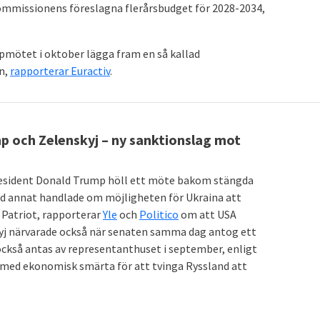
ommissionens föreslagna flerårsbudget för 2028-2034,
pmötet i oktober lägga fram en så kallad
en,
rapporterar Euractiv
.
mp och Zelenskyj – ny sanktionslag mot
resident Donald Trump höll ett möte bakom stängda
and annat handlade om möjligheten för Ukraina att
 Patriot, rapporterar
Yle
och
Politico
om att USA
skyj närvarade också när senaten samma dag antog ett
ckså antas av representanthuset i september, enligt
gt med ekonomisk smärta för att tvinga Ryssland att