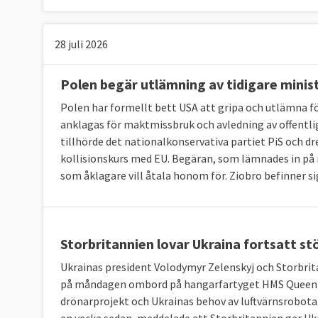
28 juli 2026
Polen begär utlämning av tidigare minis
Polen har formellt bett USA att gripa och utlämna fö
anklagas för maktmissbruk och avledning av offentlig
tillhörde det nationalkonservativa partiet PiS och
kollisionskurs med EU. Begäran, som lämnades in på
som åklagare vill åtala honom för. Ziobro befinner si
Storbritannien lovar Ukraina fortsatt st
Ukrainas president Volodymyr Zelenskyj och Storbr
på måndagen ombord på hangarfartyget HMS Queen El
drönarprojekt och Ukrainas behov av luftvärnsrobota