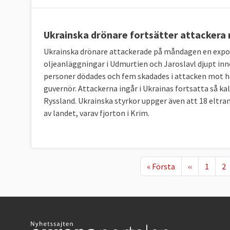
Ukrainska drönare fortsätter attackera r
Ukrainska drönare attackerade på måndagen en expor
oljeanläggningar i Udmurtien och Jaroslavl djupt inn
personer dödades och fem skadades i attacken mot 
guvernör. Attackerna ingår i Ukrainas fortsatta så k
Ryssland. Ukrainska styrkor uppger även att 18 eltra
av landet, varav fjorton i Krim.
First page
Föregående 
Page
Pa
« Första
‹‹
1
2