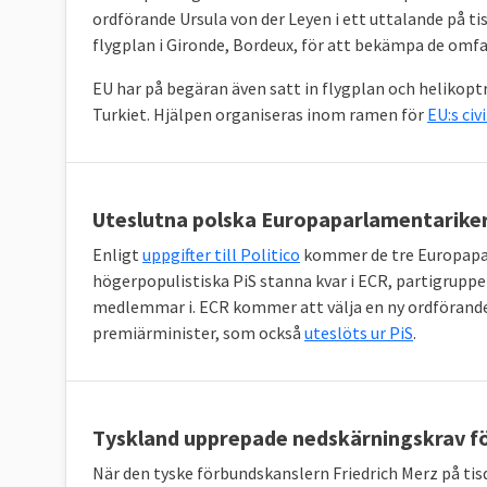
ordförande Ursula von der Leyen i ett uttalande på t
flygplan i Gironde, Bordeux, för att bekämpa de omf
EU har på begäran även satt in flygplan och helikoptr
Turkiet. Hjälpen organiseras inom ramen för
EU:s ci
Uteslutna polska Europaparlamentariker 
Enligt
uppgifter till Politico
kommer de tre Europapar
högerpopulistiska PiS stanna kvar i ECR, partigrup
medlemmar i. ECR kommer att välja en ny ordförande 
premiärminister, som också
uteslöts ur PiS
.
Tyskland upprepade nedskärningskrav f
När den tyske förbundskanslern Friedrich Merz på ti