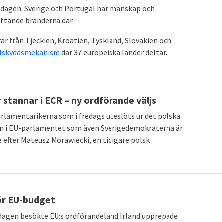
isdagen. Sverige och Portugal har manskap och
attande bränderna där.
ar från Tjeckien, Kroatien, Tyskland, Slovakien och
vilskyddsmekanism
där 37 europeiska länder deltar.
stannar i ECR – ny ordförande väljs
lamentarikerna som i fredags uteslöts ur det polska
pen i EU-parlamentet som även Sverigedemokraterna är
efter Mateusz Morawiecki, en tidigare polsk
ör EU-budget
sdagen besökte EU:s ordförandeland Irland upprepade