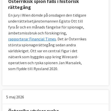
Österrikisk spion fälls i historisk
rättegång
En jury i Wien dömde på onsdagen den tidigare
underrättelsetjänstemannen Egisto Ott till
fyra år och en månads fängelse för spionage,
ämbetsmissbruk och förskingring,
rapporterar Financial Times
. Det är Österrikes
största spionagerättegång sedan andra
världskriget. Ott var en central figur i det
nätverk som byggdes upp kring Wirecard-
operativen och ryska spionen Jan Marsalek,
som flydde till Ryssland 2020.
5 maj 2026
Österrike utvisar ryska