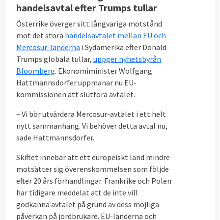
handelsavtal efter Trumps tullar
Österrike överger sitt långvariga motstånd
mot det stora
handelsavtalet mellan EU och
Mercosur-länderna
i Sydamerika efter Donald
Trumps globala tullar,
uppger nyhetsbyrån
Bloomberg
. Ekonomiminister Wolfgang
Hattmannsdorfer uppmanar nu EU-
kommissionen att slutföra avtalet.
– Vi bör utvärdera Mercosur-avtalet i ett helt
nytt sammanhang. Vi behöver detta avtal nu,
sade Hattmannsdorfer.
Skiftet innebär att ett europeiskt land mindre
motsätter sig överenskommelsen som följde
efter 20 års förhandlingar. Frankrike och Polen
har tidigare meddelat att de inte vill
godkänna avtalet på grund av dess möjliga
påverkan på jordbrukare. EU-länderna och